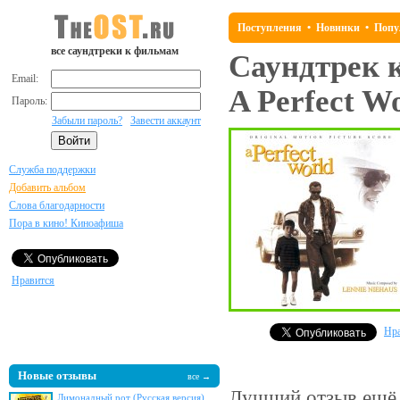
Поступления
•
Новинки
•
Попу
все саундтреки к фильмам
Саундтрек 
Email:
A Perfect W
Пароль:
Забыли пароль?
Завести аккаунт
Служба поддержки
Добавить альбом
Слова благодарности
Пора в кино! Киноафиша
Нравится
Нра
Новые отзывы
все →
Лучший отзыв
ещё 
Лимонадный рот (Русская версия)