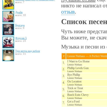
всего: 7
никто не написал о
отзыв
.
Драйв
всего: 10
Список песе
Бригада
всего: 9
Чуть ниже предста
Вы можете, не ска
Форсаж 5
всего: 23
Музыка и песни из 
Три метра над небом
всего: 15
#
Lennie Niehaus — A Perfect Worl
I Want to Go Home
1.
Lennie Niehaus
Phillip Levels Gun
2.
Lennie Niehaus
Bye Phillip
3.
Lennie Niehaus
On Location
4.
Lennie Niehaus
Trick or Treat
5.
Lennie Niehaus
Butch Exits Chevy
6.
Lennie Niehaus
Get a Ford
7.
Lennie Niehaus