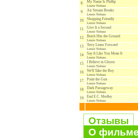
My Name Is Phillip
8.
Lennie Niehaus
Air Stream Breaks
9.
Lennie Niehaus
Shopping Friendly
10.
Lennie Niehaus
Give It a Second
11.
Lennie Niehaus
Butch Hits the Ground
12.
Lennie Niehaus
Terry Leans Forward
13.
Lennie Niehaus
Say It Like You Mean It
14.
Lennie Niehaus
I Believe in Ghosts
15.
Lennie Niehaus
We'll Take the Boy
16.
Lennie Niehaus
Point the Gun
17.
Lennie Niehaus
Dark Passageway
18.
Lennie Niehaus
End E.C. Medley
19.
Lennie Niehaus
Отзывы
О фильм