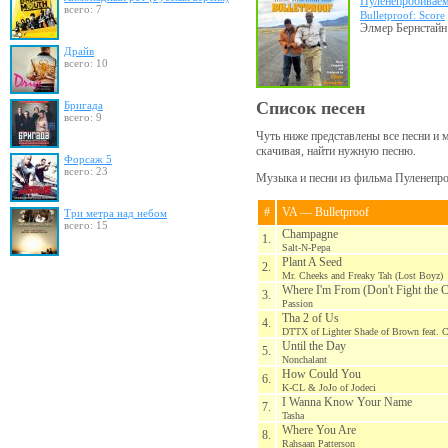
Пуленепробивае
всего: 7
Bulletproof: Score
Элмер Бернстайн 
Драйв
всего: 10
Список песен
Бригада
всего: 9
Чуть ниже представлены все песни и 
скачивая, найти нужную песню.
Форсаж 5
всего: 23
Музыка и песни из фильма Пуленепроб
#
VA — Bulletproof
Три метра над небом
всего: 15
Champagne
1.
Salt-N-Pepa
Plant A Seed
2.
Mr. Cheeks and Freaky Tah (Lost Boyz)
Where I'm From (Don't Fight the C
3.
Passion
Tha 2 of Us
4.
DTTX of Lighter Shade of Brown feat. C
Until the Day
5.
Nonchalant
How Could You
6.
K-CL & JoJo of Jodeci
I Wanna Know Your Name
7.
Tasha
Where You Are
8.
Rahsaan Patterson