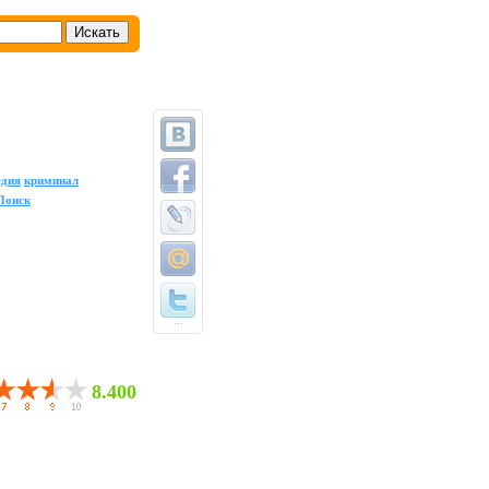
едия
криминал
Поиск
...
8.400