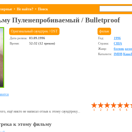
лярные
•
Не найти?
•
Поиск
льму
Пуленепробиваемый
/
Bulletproof
Оригинальный саундтрек / OST
фильм
Дата релиза:
03.09.1996
Год:
1996
Время:
52:32 (12 треков)
Страна:
США
Жанр:
боевик
ком
Каталоги:
IMDB
Кино
вится
ого, ещё никто не написал отзыв к этому саундтреку...
трека к этому фильму