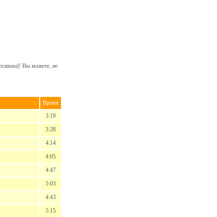
рсиями)! Вы можете, не
Время
3:19
3:28
4:14
4:05
4:47
5:03
4:43
5:15