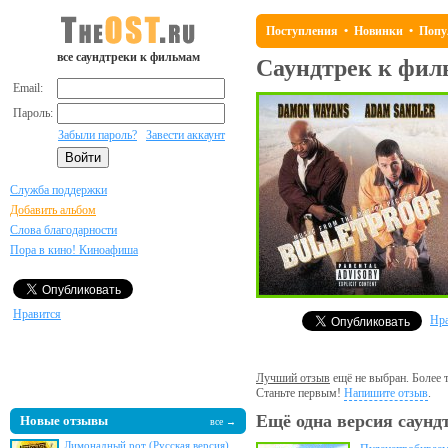
Поступления
•
Новинки
•
Попу
все саундтреки к фильмам
Саундтрек к фи
Email:
Пароль:
Забыли пароль?
Завести аккаунт
Служба поддержки
Добавить альбом
Слова благодарности
Пора в кино! Киноафиша
Нравится
Нра
Лучший отзыв
ещё не выбран. Более т
Станьте первым!
Напишите отзыв
.
Ещё одна версия саунд
Новые отзывы
все →
Лимонадный рот (Русская версия)