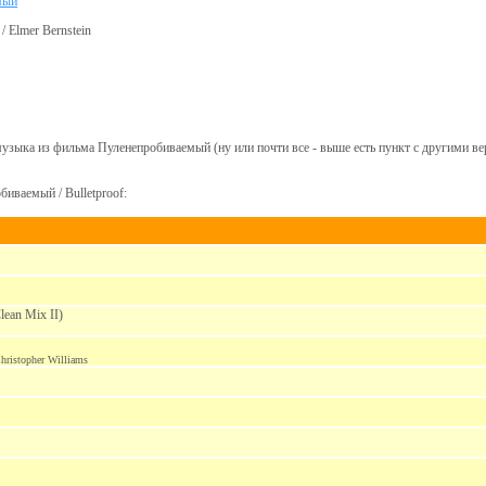
мый
/ Elmer Bernstein
музыка из фильма Пуленепробиваемый (ну или почти все - выше есть пункт с другими ве
иваемый / Bulletproof:
lean Mix II)
hristopher Williams