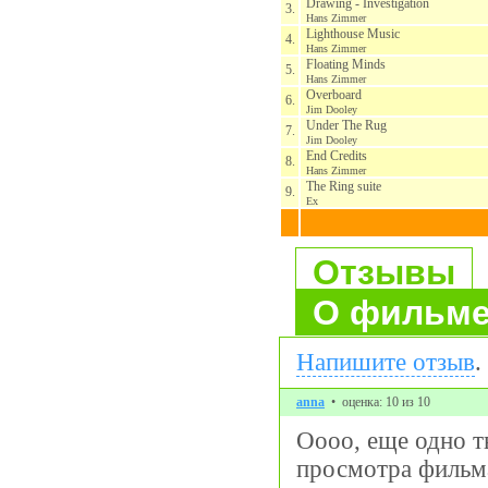
Drawing - Investigation
3.
Hans Zimmer
Lighthouse Music
4.
Hans Zimmer
Floating Minds
5.
Hans Zimmer
Overboard
6.
Jim Dooley
Under The Rug
7.
Jim Dooley
End Credits
8.
Hans Zimmer
The Ring suite
9.
Ex
Отзывы
О фильм
Напишите отзыв
.
anna
• оценка: 10 из 10
Оооо, еще одно 
просмотра фильм