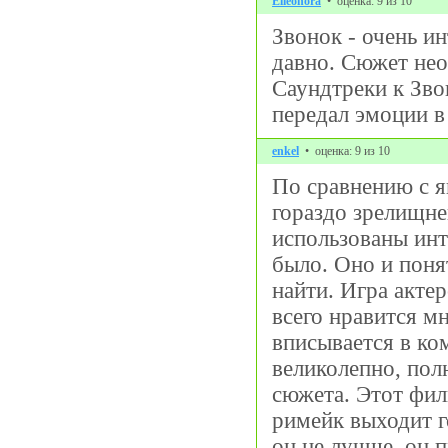
Elleonora
• оценка: 9 из 10
Звонок - очень и
давно. Сюжет не
Саундтреки к Зво
передал эмоции в
enkel
• оценка: 9 из 10
По сравнению с я
гораздо зрелищне
использованы инт
было. Оно и понят
найти. Игра акте
всего нравится м
вписывается в ко
великолепно, по
сюжета. Этот фил
римейк выходит г
он не лучше, он 