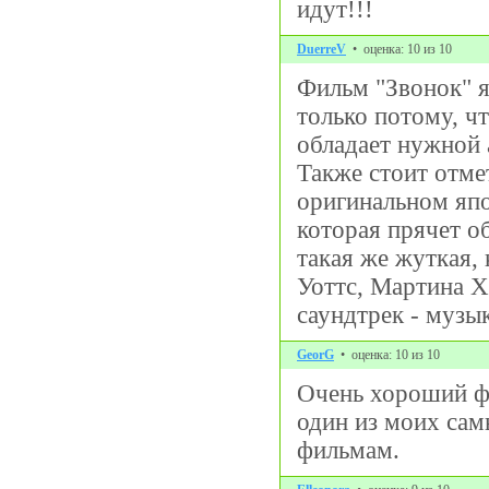
идут!!!
DuerreV
• оценка: 10 из 10
Фильм "Звонок" 
только потому, ч
обладает нужной 
Также стоит отме
оригинальном япо
которая прячет о
такая же жуткая,
Уоттс, Мартина Х
саундтрек - музы
GeorG
• оценка: 10 из 10
Очень хороший фи
один из моих са
фильмам.