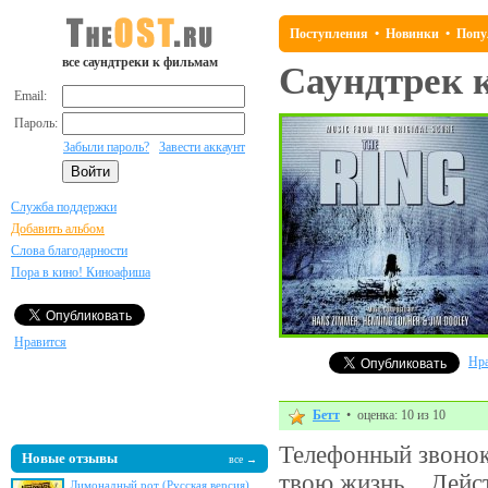
Поступления
•
Новинки
•
Попу
все саундтреки к фильмам
Саундтрек 
Email:
Пароль:
Забыли пароль?
Завести аккаунт
Служба поддержки
Добавить альбом
Слова благодарности
Пора в кино! Киноафиша
Нравится
Нра
Бетт
• оценка: 10 из 10
Телефонный звонок
Новые отзывы
все →
твою жизнь... Дей
Лимонадный рот (Русская версия)