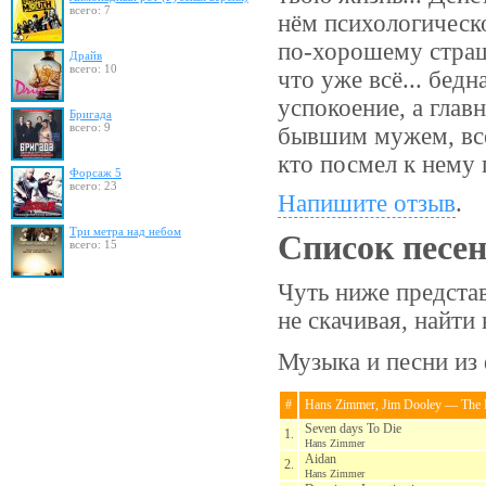
всего: 7
нём психологическ
по-хорошему страш
Драйв
всего: 10
что уже всё... бед
успокоение, а глав
Бригада
всего: 9
бывшим мужем, всё 
кто посмел к нему
Форсаж 5
всего: 23
Напишите отзыв
.
Три метра над небом
Список песе
всего: 15
Чуть ниже предста
не скачивая, найт
Музыка и песни из 
#
Hans Zimmer, Jim Dooley — The 
Seven days To Die
1.
Hans Zimmer
Aidan
2.
Hans Zimmer