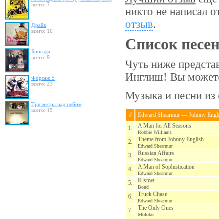
всего: 7
никто не написал о
отзыв
.
Драйв
всего: 10
Список песе
Бригада
всего: 9
Чуть ниже предста
Инглиш! Вы можете
Форсаж 5
всего: 23
Музыка и песни из
Три метра над небом
всего: 15
#
Edward Shearmur — Johnny Engl
A Man for All Seasons
1.
Robbie Williams
Theme from Johnny English
2.
Edward Shearmur
Russian Affairs
3.
Edward Shearmur
A Man of Sophistication
4.
Edward Shearmur
Kismet
5.
Bond
Truck Chase
6.
Edward Shearmur
The Only Ones
7.
Moloko