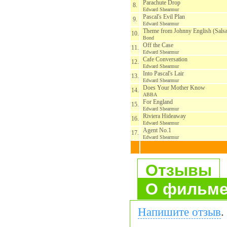
Parachute Drop
8.
Edward Shearmur
Pascal's Evil Plan
9.
Edward Shearmur
Theme from Johnny English (Salsa
10.
Bond
Off the Case
11.
Edward Shearmur
Cafe Conversation
12.
Edward Shearmur
Into Pascal's Lair
13.
Edward Shearmur
Does Your Mother Know
14.
ABBA
For England
15.
Edward Shearmur
Riviera Hideaway
16.
Edward Shearmur
Agent No.1
17.
Edward Shearmur
Отзывы
О фильм
Напишите отзыв
.