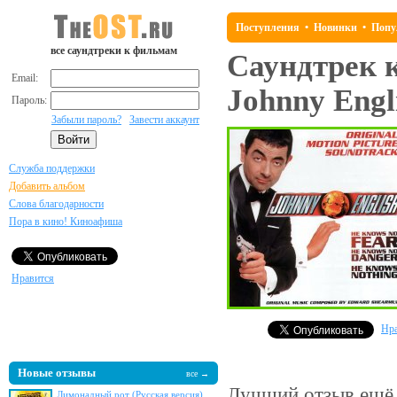
Поступления
•
Новинки
•
Попу
все саундтреки к фильмам
Саундтрек 
Email:
Johnny Engl
Пароль:
Забыли пароль?
Завести аккаунт
Служба поддержки
Добавить альбом
Слова благодарности
Пора в кино! Киноафиша
Нравится
Нра
Новые отзывы
все →
Лучший отзыв
ещё 
Лимонадный рот (Русская версия)