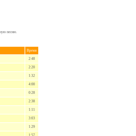
жную песню.
Время
2:48
2:20
1:32
4:00
0:28
2:38
1:11
3:03
1:29
1:57