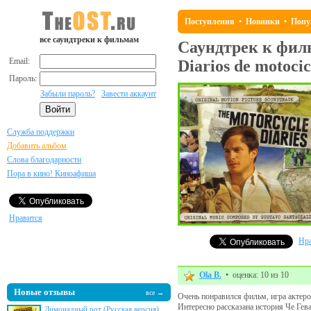
Поступления
•
Новинки
•
Попу
все саундтреки к фильмам
Саундтрек к фи
Email:
Diarios de motocic
Пароль:
Забыли пароль?
Завести аккаунт
Служба поддержки
Добавить альбом
Слова благодарности
Пора в кино! Киноафиша
Нравится
Нра
Ola B.
• оценка: 10 из 10
Новые отзывы
все →
Очень понравился фильм, игра актеров
Интересно рассказана история Че Гева
Лимонадный рот (Русская версия)