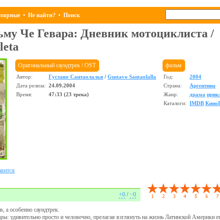
лярные
•
Не найти?
•
Поиск
льму
Че Гевара: Дневник мотоциклиста
/
leta
Оригинальный саундтрек / OST
фильм
Автор:
Густаво Сантаолалья
/
Gustavo Santaolalla
Год:
2004
Дата релиза:
24.09.2004
Страна:
Аргентина
Время:
47:33 (23 трека)
Жанр:
драма
прик
Каталоги:
IMDB
Кино
вится
+0
/
−0
, а особенно саундтрек.
ры: удивительно просто и человечно, прелагая взглянуть на жизнь Латинской Америки ег