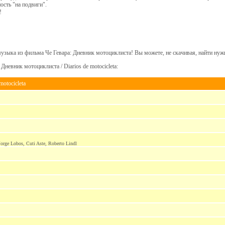
ость "на подвиги".
!
музыка из фильма Че Гевара: Дневник мотоциклиста! Вы можете, не скачивая, найти ну
Дневник мотоциклиста / Diarios de motocicleta:
motocicleta
Jorge Lobos, Cuti Aste, Roberto Lindl