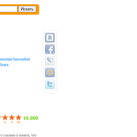
лючения
биография
Поиск
...
10.000
о глазами и понять, что