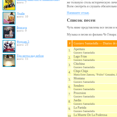
же толкнуло столь историческую личн
всего: 7
Всем смотреть и слушать обязательно
Напишите отзыв
.
Драйв
всего: 10
Список песен
Чуть ниже представлены все песни и 
Бригада
всего: 9
Музыка и песни из фильма Че Гевара: 
Форсаж 5
#
Gustavo Santaolalla — Diarios de 
всего: 23
Apertura
1.
Gustavo Santaolalla
Три метра над небом
Lago Frias
2.
всего: 15
Gustavo Santaolalla
Chichina
3.
Gustavo Santaolalla
Chipi Chipi
4.
Maria Ester Zamora, "Polito" Gonzalez, 
Montana
5.
Gustavo Santaolalla
Sendero
6.
Gustavo Santaolalla
Procesion
7.
Gustavo Santaolalla
Jardin
8.
Gustavo Santaolalla
La Partida
9.
Gustavo Santaolalla
La Muerte De La Poderosa
10.