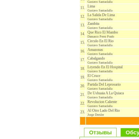
Gustavo Santaolalla
Lima
11.
Gustavo Santaolalla
La Salida De Lima
12.
Gustavo Santaolalla
Zambita
13.
Gustavo Santaolalla
Que Rico El Mambo
14.
Damasco Perez Prado
Circulo En El Rio
15.
Gustavo Santaolalla
Amazonas
16.
Gustavo Santaolalla
Cabalgando
17.
Gustavo Santaolalla
Leyendo En El Hospital
18.
Gustavo Santaolalla
El Cruce
19.
Gustavo Santaolalla
Partida Del Leprosario
20.
Gustavo Santaolalla
De Ushuaia A La Quiaca
21.
Gustavo Santaolalla
Revolucion Caliente
22.
Gustavo Santaolalla
Al Otro Lado Del Rio
23.
Jorge Drexler
Отзывы
Обсу