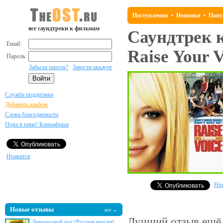
Поступления
•
Новинки
•
Попу
все саундтреки к фильмам
Саундтрек 
Email:
Raise Your V
Пароль:
Забыли пароль?
Завести аккаунт
Служба поддержки
Добавить альбом
Слова благодарности
Пора в кино! Киноафиша
Нравится
Нра
Новые отзывы
все →
Лучший отзыв
ещё 
Лимонадный рот (Русская версия)