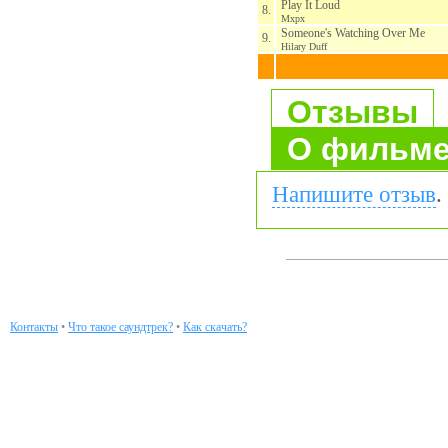
Play It Loud
8.
Mxpx
Someone's Watching Over Me
9.
Hilary Duff
Отзывы
О фильм
Напишите отзыв
.
Контакты
•
Что такое саундтрек?
•
Как скачать?