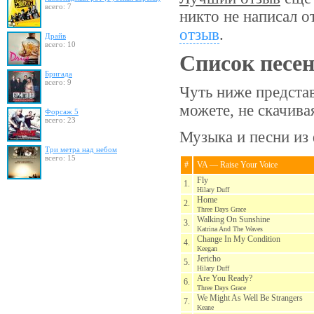
всего: 7
никто не написал о
отзыв
.
Драйв
всего: 10
Список песе
Бригада
всего: 9
Чуть ниже предста
можете, не скачив
Форсаж 5
всего: 23
Музыка и песни из 
Три метра над небом
всего: 15
#
VA — Raise Your Voice
Fly
1.
Hilary Duff
Home
2.
Three Days Grace
Walking On Sunshine
3.
Katrina And The Waves
Change In My Condition
4.
Keegan
Jericho
5.
Hilary Duff
Are You Ready?
6.
Three Days Grace
We Might As Well Be Strangers
7.
Keane