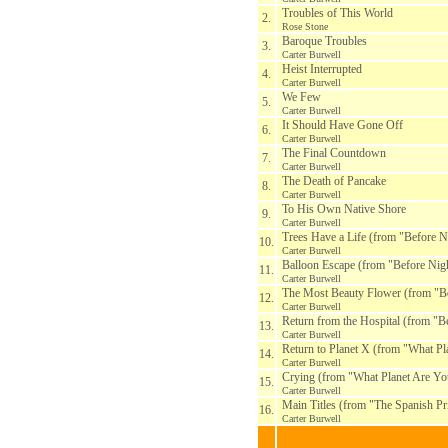
Troubles of This World
2.
Rose Stone
Baroque Troubles
3.
Carter Burwell
Heist Interrupted
4.
Carter Burwell
We Few
5.
Carter Burwell
It Should Have Gone Off
6.
Carter Burwell
The Final Countdown
7.
Carter Burwell
The Death of Pancake
8.
Carter Burwell
To His Own Native Shore
9.
Carter Burwell
Trees Have a Life (from "Before Ni
10.
Carter Burwell
Balloon Escape (from "Before Nigh
11.
Carter Burwell
The Most Beauty Flower (from "Be
12.
Carter Burwell
Return from the Hospital (from "Be
13.
Carter Burwell
Return to Planet X (from "What P
14.
Carter Burwell
Crying (from "What Planet Are Y
15.
Carter Burwell
Main Titles (from "The Spanish Pr
16.
Carter Burwell