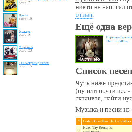
всего: 7
никто не написал о
отзыв
.
Драйв
всего: 10
Ещё одна вер
Бригада
всего: 9
Игры джентльме
The Ladykillers
Форсаж 5
всего: 23
Три метра над небом
всего: 15
Список песе
Чуть ниже предста
(ну или почти все 
скачивая, найти н
Музыка и песни из 
#
Carter Burwell — The Ladykillers:
Helen Thy Beauty Is
1.
Carter Burwell