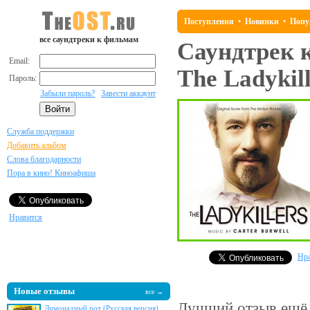
Поступления
•
Новинки
•
Попу
все саундтреки к фильмам
Саундтрек 
Email:
The Ladykill
Пароль:
Забыли пароль?
Завести аккаунт
Служба поддержки
Добавить альбом
Слова благодарности
Пора в кино! Киноафиша
Нравится
Нра
Новые отзывы
все →
Лучший отзыв
ещё 
Лимонадный рот (Русская версия)