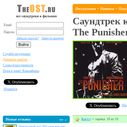
Поступления
•
Новинки
•
Попу
все саундтреки к фильмам
Саундтрек 
Email:
The Punishe
Пароль:
Забыли пароль?
Завести аккаунт
Служба поддержки
Добавить альбом
Слова благодарности
Пора в кино! Киноафиша
Нравится
Нра
Новые отзывы
Кастл
• оценка: 10 из 10
все →
Лимонадный рот (Русская версия)