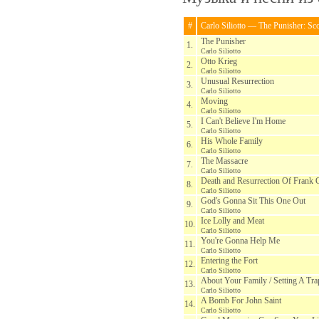
#
Carlo Siliotto — The Punisher: Sc
The Punisher
1.
Carlo Siliotto
Otto Krieg
2.
Carlo Siliotto
Unusual Resurrection
3.
Carlo Siliotto
Moving
4.
Carlo Siliotto
I Can't Believe I'm Home
5.
Carlo Siliotto
His Whole Family
6.
Carlo Siliotto
The Massacre
7.
Carlo Siliotto
Death and Resurrection Of Frank C
8.
Carlo Siliotto
God's Gonna Sit This One Out
9.
Carlo Siliotto
Ice Lolly and Meat
10.
Carlo Siliotto
You're Gonna Help Me
11.
Carlo Siliotto
Entering the Fort
12.
Carlo Siliotto
About Your Family / Setting A Tra
13.
Carlo Siliotto
A Bomb For John Saint
14.
Carlo Siliotto