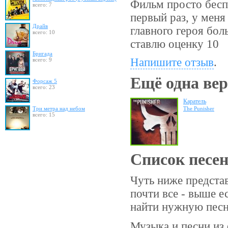
Фильм просто бесп
всего: 7
первый раз, у меня
Драйв
главного героя бол
всего: 10
ставлю оценку 10
Бригада
Напишите отзыв
.
всего: 9
Ещё одна вер
Форсаж 5
всего: 23
Каратель
Три метра над небом
The Punisher
всего: 15
Список песе
Чуть ниже представ
почти все - выше е
найти нужную пес
Музыка и песни из 