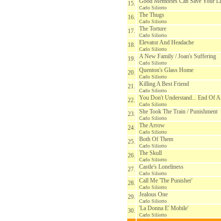
Good Memories Can Save Your Li
15.
Carlo Siliotto
The Thugs
16.
Carlo Siliotto
The Torture
17.
Carlo Siliotto
Elevator And Headache
18.
Carlo Siliotto
A New Family / Joan's Suffering
19.
Carlo Siliotto
Quenton's Glass Home
20.
Carlo Siliotto
Killing A Best Friend
21.
Carlo Siliotto
You Don't Understand... End Of 
22.
Carlo Siliotto
She Took The Train / Punishment
23.
Carlo Siliotto
The Arrow
24.
Carlo Siliotto
Both Of Them
25.
Carlo Siliotto
The Skull
26.
Carlo Siliotto
Castle's Loneliness
27.
Carlo Siliotto
Call Me 'The Punisher'
28.
Carlo Siliotto
Jealous One
29.
Carlo Siliotto
'La Donna E' Mobile'
30.
Carlo Siliotto