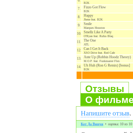
6.
B2K
Fizzo Got Flow
7.
B2K
Happy
8.
Jhene feat. B2K
Smile
9.
Marques Houston
Smellz Like A Party
10.
O'Ryan feat. Rufus Blaq
The One
11.
ATL
Can I Get It Back
12.
XSO Drive feat. Red Cafe
Ante Up (Robbin Hoodz Theory)
13.
M.O.P. feat. Funkmaster Flex
Uh Huh (Ron G Remix) [bonus]
14.
B2K
Отзывы
О фильм
Напишите отзыв
.
Кот Да Винчи
• оценка: 10 из 10