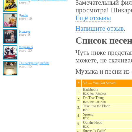
Замечательный фил
всего: 7
просмотра! Шикарн
Драйв
Ещё отзывы
всего: 10
Напишите отзыв
.
Бригада
всего: 9
Список песе
Форсаж 5
всего: 23
Чуть ниже предста
можете, не скачив
Три метра над небом
всего: 15
Музыка и песни из 
#
VA — You Got Served
Badaboom
1.
B2K feat. Fabolous
Do That Thing
2.
B2K feat. Lil' Kim
Take It to the Floor
3.
B2K
Sprung
4.
B2K
Out the Hood
5.
B2K
Streets Is Callin'