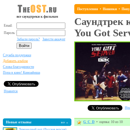
Поступления
•
Новинки
•
Попу
все саундтреки к фильмам
Саундтрек 
Email:
You Got Ser
Пароль:
Забыли пароль?
Завести аккаунт
Служба поддержки
Добавить альбом
Слова благодарности
Пора в кино! Киноафиша
Нравится
Нра
Новые отзывы
G_C_D
• оценка: 10 из 10
все →
Лимонадный рот (Русская версия)