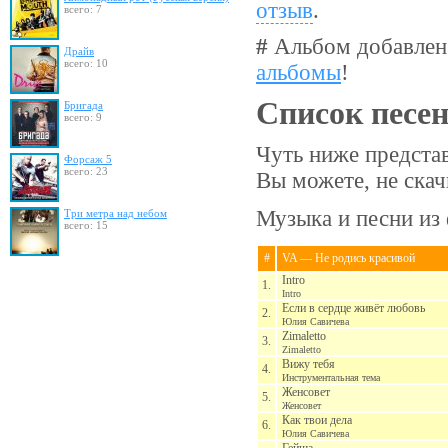
отзыв
.
всего: 7
#
Альбом добавлен
Драйв
всего: 10
альбомы
!
Список песе
Бригада
всего: 9
Чуть ниже представ
Форсаж 5
всего: 23
Вы можете, не ска
Музыка и песни из
Три метра над небом
всего: 15
#
VA — Не родись красивой
Intro
1.
Intro
Если в сердце живёт любовь
2.
Юлия Савичева
Zimaletto
3.
Zimaletto
Вижу тебя
4.
Инструментальная тема
Женсовет
5.
Женсовет
Как твои дела
6.
Юлия Савичева