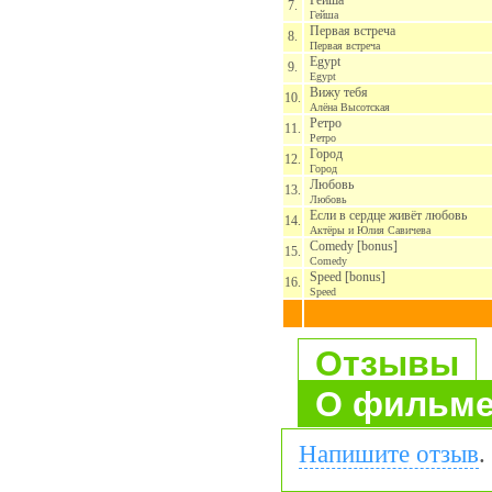
Гейша
7.
Гейша
Первая встреча
8.
Первая встреча
Egypt
9.
Egypt
Вижу тебя
10.
Алёна Высотская
Ретро
11.
Ретро
Город
12.
Город
Любовь
13.
Любовь
Если в сердце живёт любовь
14.
Актёры и Юлия Савичева
Comedy [bonus]
15.
Comedy
Speed [bonus]
16.
Speed
Отзывы
О фильм
Напишите отзыв
.