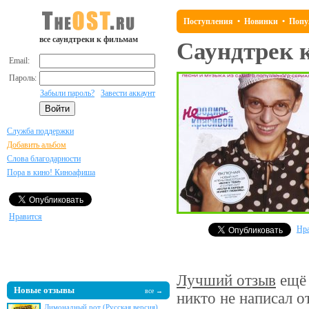
Поступления
•
Новинки
•
Попу
все саундтреки к фильмам
Саундтрек 
Email:
Пароль:
Забыли пароль?
Завести аккаунт
Служба поддержки
Добавить альбом
Слова благодарности
Пора в кино! Киноафиша
Нравится
Нра
Лучший отзыв
ещё 
Новые отзывы
все →
никто не написал о
Лимонадный рот (Русская версия)