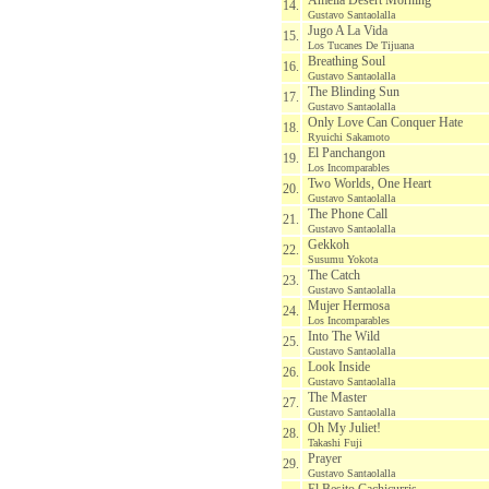
Amelia Desert Morning
14.
Gustavo Santaolalla
Jugo A La Vida
15.
Los Tucanes De Tijuana
Breathing Soul
16.
Gustavo Santaolalla
The Blinding Sun
17.
Gustavo Santaolalla
Only Love Can Conquer Hate
18.
Ryuichi Sakamoto
El Panchangon
19.
Los Incomparables
Two Worlds, One Heart
20.
Gustavo Santaolalla
The Phone Call
21.
Gustavo Santaolalla
Gekkoh
22.
Susumu Yokota
The Catch
23.
Gustavo Santaolalla
Mujer Hermosa
24.
Los Incomparables
Into The Wild
25.
Gustavo Santaolalla
Look Inside
26.
Gustavo Santaolalla
The Master
27.
Gustavo Santaolalla
Oh My Juliet!
28.
Takashi Fuji
Prayer
29.
Gustavo Santaolalla