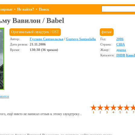
лярные
•
Не найти?
•
Поиск
льму
Вавилон
/
Babel
Оригинальный саундтрек / OST
фильм
Автор:
Густаво Сантаолалья
/
Gustavo Santaolalla
Год:
2006
Дата релиза:
21.11.2006
Страна:
США
Время:
130:38 (36 треков)
Жанр:
драма
Каталоги:
IMDB
Кино
вится
ого, ещё никто не написал отзыв к этому саундтреку...