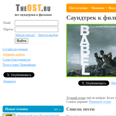
Поступления
•
Новинки
•
Попу
все саундтреки к фильмам
Саундтрек к фи
Email:
Пароль:
Забыли пароль?
Завести аккаунт
Служба поддержки
Добавить альбом
Слова благодарности
Пора в кино! Киноафиша
Нравится
Нра
Лучший отзыв
ещё не выбран. Более т
Станьте первым!
Напишите отзыв
.
Список песен
Новые отзывы
все →
Лимонадный рот (Русская версия)