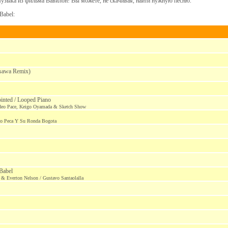
музыка из фильма Вавилон! Вы можете, не скачивая, найти нужную песню.
Babel:
Osawa Remix)
ointed / Looped Piano
deo Pace, Keigo Oyamada & Sketch Show
so Peca Y Su Ronda Bogota
 Babel
& Everton Nelson / Gustavo Santaolalla