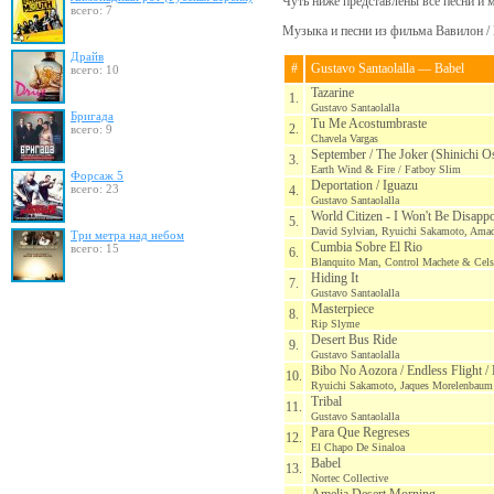
Чуть ниже представлены все песни и 
всего: 7
Музыка и песни из фильма Вавилон / 
Драйв
#
Gustavo Santaolalla — Babel
всего: 10
Tazarine
1.
Gustavo Santaolalla
Бригада
Tu Me Acostumbraste
2.
всего: 9
Chavela Vargas
September / The Joker (Shinichi 
3.
Earth Wind & Fire / Fatboy Slim
Форсаж 5
Deportation / Iguazu
всего: 23
4.
Gustavo Santaolalla
World Citizen - I Won't Be Disapp
5.
David Sylvian, Ryuichi Sakamoto, Ama
Три метра над небом
Cumbia Sobre El Rio
всего: 15
6.
Blanquito Man, Control Machete & Cel
Hiding It
7.
Gustavo Santaolalla
Masterpiece
8.
Rip Slyme
Desert Bus Ride
9.
Gustavo Santaolalla
Bibo No Aozora / Endless Flight /
10.
Ryuichi Sakamoto, Jaques Morelenbaum 
Tribal
11.
Gustavo Santaolalla
Para Que Regreses
12.
El Chapo De Sinaloa
Babel
13.
Nortec Collective