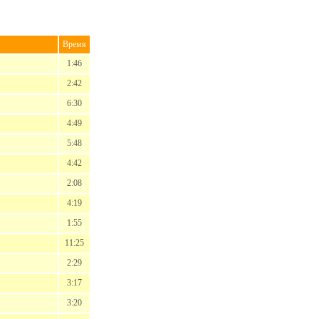
Время
1:46
2:42
6:30
4:49
5:48
4:42
2:08
4:19
1:55
11:25
2:29
3:17
3:20