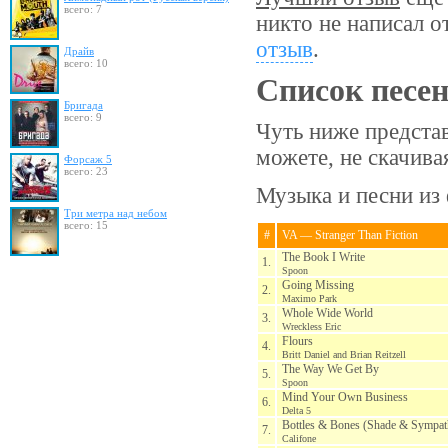
всего: 7
никто не написал о
отзыв
.
Драйв
всего: 10
Список песе
Бригада
всего: 9
Чуть ниже предста
можете, не скачив
Форсаж 5
всего: 23
Музыка и песни из 
Три метра над небом
всего: 15
#
VA — Stranger Than Fiction
The Book I Write
1.
Spoon
Going Missing
2.
Maximo Park
Whole Wide World
3.
Wreckless Eric
Flours
4.
Britt Daniel and Brian Reitzell
The Way We Get By
5.
Spoon
Mind Your Own Business
6.
Delta 5
Bottles & Bones (Shade & Sympat
7.
Califone