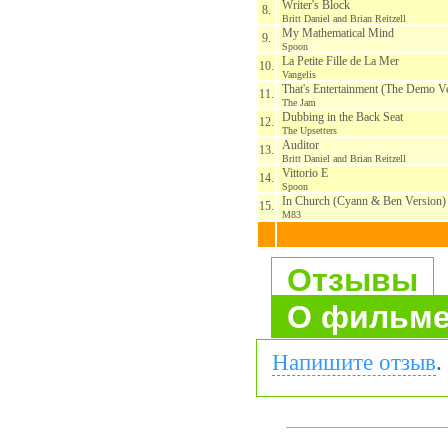
Writer's Block
8.
Britt Daniel and Brian Reitzell
My Mathematical Mind
9.
Spoon
La Petite Fille de La Mer
10.
Vangelis
That's Entertainment (The Demo V
11.
The Jam
Dubbing in the Back Seat
12.
The Upsetters
Auditor
13.
Britt Daniel and Brian Reitzell
Vittorio E
14.
Spoon
In Church (Cyann & Ben Version)
15.
M83
Отзывы
О фильм
Напишите отзыв
.