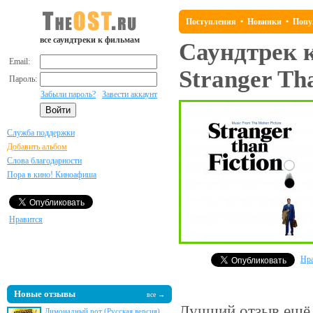
Поступления
•
Новинки
•
Попу
все саундтреки к фильмам
Саундтрек 
Email:
Stranger Tha
Пароль:
Забыли пароль?
Завести аккаунт
Служба поддержки
Добавить альбом
Слова благодарности
Пора в кино! Киноафиша
Нравится
Нра
Новые отзывы
все →
Лучший отзыв
ещё 
Лимонадный рот (Русская версия)