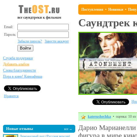
Поступления
•
Новинки
•
Попу
все саундтреки к фильмам
Саундтрек 
Email:
Пароль:
Забыли пароль?
Завести аккаунт
Служба поддержки
Добавить альбом
Слова благодарности
Пора в кино! Киноафиша
Нравится
Нра
katerushechka
• оценка: 10 из
Дарио Марианелли 
Новые отзывы
все →
фигура в мире кино
Лимонадный рот (Русская версия)