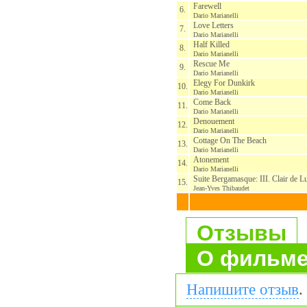
Farewell
6.
Dario Marianelli
Love Letters
7.
Dario Marianelli
Half Killed
8.
Dario Marianelli
Rescue Me
9.
Dario Marianelli
Elegy For Dunkirk
10.
Dario Marianelli
Come Back
11.
Dario Marianelli
Denouement
12.
Dario Marianelli
Cottage On The Beach
13.
Dario Marianelli
Atonement
14.
Dario Marianelli
Suite Bergamasque: III. Clair de L
15.
Jean-Yves Thibaudet
Отзывы
О фильм
Напишите отзыв
.