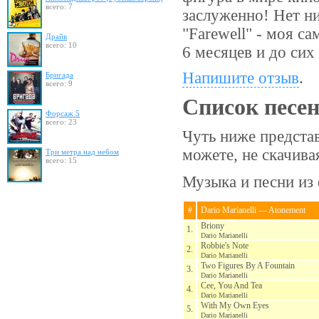
всего: 7
заслуженно! Нет ни
"Farewell" - моя с
Драйв
всего: 10
6 месяцев и до си
Напишите отзыв
.
Бригада
всего: 9
Список песе
Форсаж 5
всего: 23
Чуть ниже предста
можете, не скачив
Три метра над небом
всего: 15
Музыка и песни из
#
Dario Marianelli — Atonement
Briony
1.
Dario Marianelli
Robbie's Note
2.
Dario Marianelli
Two Figures By A Fountain
3.
Dario Marianelli
Cee, You And Tea
4.
Dario Marianelli
With My Own Eyes
5.
Dario Marianelli