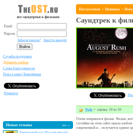
Поступления
•
Новинки
•
Попу
все саундтреки к фильмам
Саундтрек к фи
Email:
Пароль:
Забыли пароль?
Завести аккаунт
Служба поддержки
Добавить альбом
Слова благодарности
Пора в кино! Киноафиша
Нравится
Нра
Dala
• оценка: 10 из 10
Очень понравился фильм. Фильм, кото
случайно на этом сайте нашла альбом
Новые отзывы
все →
современной и... получается единое ц
Лимонадный рот (Русская версия)