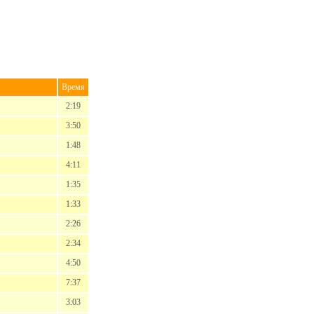
Время
2:19
3:50
1:48
4:11
1:35
1:33
2:26
2:34
4:50
7:37
3:03