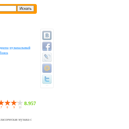
драма
музыкальный
Поиск
...
8.957
классическая музыка с