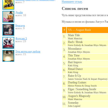
Напишите отзыв
.
всего: 7
Список песен
Драйв
Чуть ниже представлены все песни и 
всего: 10
Музыка и песни из фильма Август Раш
Бригада
всего: 9
#
VA — August Rush
Main Title
1.
Форсаж 5
Mark Mancina
всего: 23
Bach / Break
2.
Steve Erdody & Jonathan Rhys Meyers
Moondance
3.
Три метра над небом
Jonathan Rhys Meyers
всего: 15
This Time
4.
Jonathan Rhys Meyers
Bari Improv
5.
Kaki King
Ritual Dance
6.
Kaki King
Raise It Up
7.
James Simone Nash & Impact Repertory 
Dueling Guitars
8.
Heitor Pereira & Doug Smith
Elgar / Something Inside
9.
Steve Erdody & Jonathan Rhys Meyers
August's Rhapsody
10.
Mark Mancina
Someday
11.
John Legend