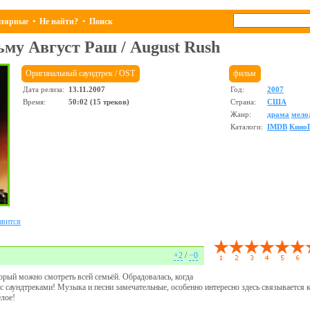
лярные
•
Не найти?
•
Поиск
льму
Август Раш
/
August Rush
Оригинальный саундтрек / OST
фильм
Дата релиза:
13.11.2007
Год:
2007
Время:
50:02 (15 треков)
Страна:
США
Жанр:
драма
мело
Каталоги:
IMDB
Кино
вится
+2
/
−0
рый можно смотреть всей семьёй. Обрадовалась, когда
 с саундтреками! Музыка и песни замечательные, особенно интересно здесь связывается 
елое!