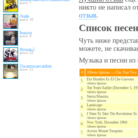
всего: 7
никто не написал о
отзыв
.
Драйв
всего: 10
Список песе
Бригада
всего: 9
Чуть ниже представ
можете, не скачив
Форсаж 5
всего: 23
Музыка и песни из 
Три метра над небом
всего: 15
#
Alberto Iglesias — Che: Part Two
Ese Hombre Es El Che Guevara
1.
Alberto Iglesias
Ten Years Earlier (December 1, 19
2.
Alberto Iglesias
Sierra Maestra
3.
Alberto Iglesias
Landscape
4.
Alberto Iglesias
I Want To Take The Revolution To 
5.
Alberto Iglesias
New York, December 1964
6.
Alberto Iglesias
Across Mount Turquino
7.
Alberto Iglesias