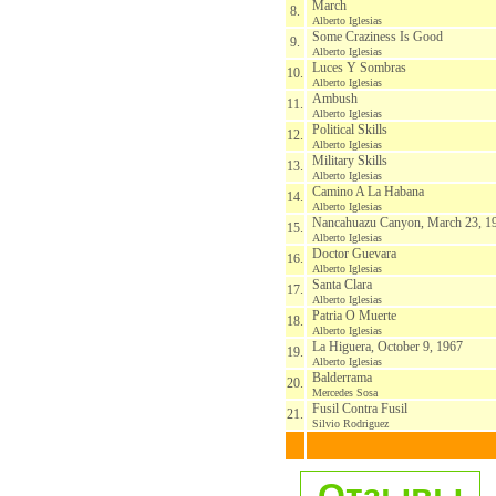
March
8.
Alberto Iglesias
Some Craziness Is Good
9.
Alberto Iglesias
Luces Y Sombras
10.
Alberto Iglesias
Ambush
11.
Alberto Iglesias
Political Skills
12.
Alberto Iglesias
Military Skills
13.
Alberto Iglesias
Camino A La Habana
14.
Alberto Iglesias
Nancahuazu Canyon, March 23, 1
15.
Alberto Iglesias
Doctor Guevara
16.
Alberto Iglesias
Santa Clara
17.
Alberto Iglesias
Patria O Muerte
18.
Alberto Iglesias
La Higuera, October 9, 1967
19.
Alberto Iglesias
Balderrama
20.
Mercedes Sosa
Fusil Contra Fusil
21.
Silvio Rodriguez