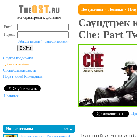
Поступления
•
Новинки
•
Попу
все саундтреки к фильмам
Саундтрек 
Email:
Che: Part T
Пароль:
Забыли пароль?
Завести аккаунт
Служба поддержки
Добавить альбом
Слова благодарности
Пора в кино! Киноафиша
Нравится
Нра
Новые отзывы
все →
Лучший отзыв
ещё 
Лимонадный рот (Русская версия)