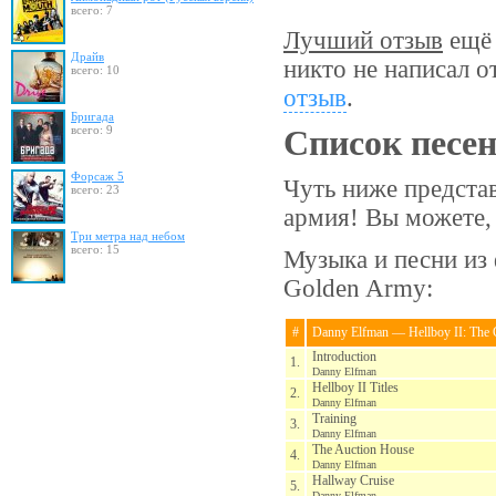
всего: 7
Лучший отзыв
ещё 
Драйв
никто не написал о
всего: 10
отзыв
.
Бригада
всего: 9
Список песе
Форсаж 5
Чуть ниже представ
всего: 23
армия! Вы можете,
Три метра над небом
всего: 15
Музыка и песни из 
Golden Army:
#
Danny Elfman — Hellboy II: The
Introduction
1.
Danny Elfman
Hellboy II Titles
2.
Danny Elfman
Training
3.
Danny Elfman
The Auction House
4.
Danny Elfman
Hallway Cruise
5.
Danny Elfman