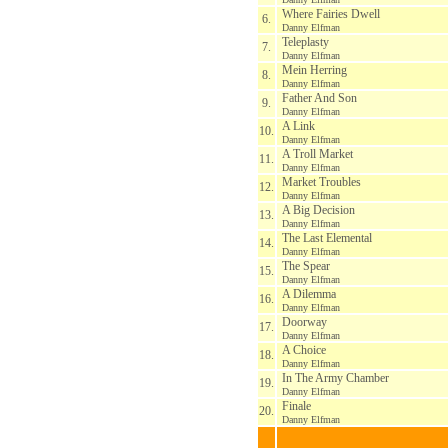
Where Fairies Dwell
6.
Danny Elfman
Teleplasty
7.
Danny Elfman
Mein Herring
8.
Danny Elfman
Father And Son
9.
Danny Elfman
A Link
10.
Danny Elfman
A Troll Market
11.
Danny Elfman
Market Troubles
12.
Danny Elfman
A Big Decision
13.
Danny Elfman
The Last Elemental
14.
Danny Elfman
The Spear
15.
Danny Elfman
A Dilemma
16.
Danny Elfman
Doorway
17.
Danny Elfman
A Choice
18.
Danny Elfman
In The Army Chamber
19.
Danny Elfman
Finale
20.
Danny Elfman