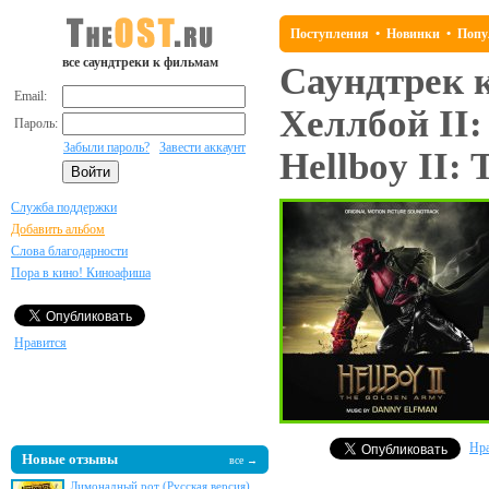
Поступления
•
Новинки
•
Попу
все саундтреки к фильмам
Саундтрек 
Email:
Хеллбой II:
Пароль:
Забыли пароль?
Завести аккаунт
Hellboy II:
Служба поддержки
Добавить альбом
Слова благодарности
Пора в кино! Киноафиша
Нравится
Нра
Новые отзывы
все →
Лимонадный рот (Русская версия)