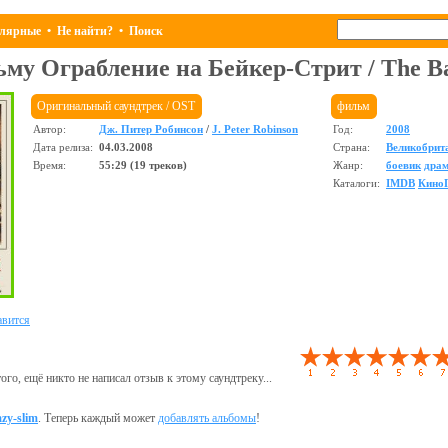
лярные
•
Не найти?
•
Поиск
льму
Ограбление на Бейкер-Стрит
/
The B
Оригинальный саундтрек / OST
фильм
Автор:
Дж. Питер Робинсон
/
J. Peter Robinson
Год:
2008
Дата релиза:
04.03.2008
Страна:
Великобрит
Время:
55:29 (19 треков)
Жанр:
боевик
дра
Каталоги:
IMDB
Кино
вится
ого, ещё никто не написал отзыв к этому саундтреку...
azy-slim
. Теперь каждый может
добавлять альбомы
!