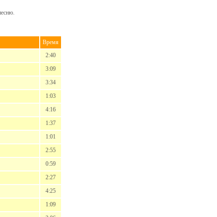
песню.
Время
2:40
3:09
3:34
1:03
4:16
1:37
1:01
2:55
0:59
2:27
4:25
1:09