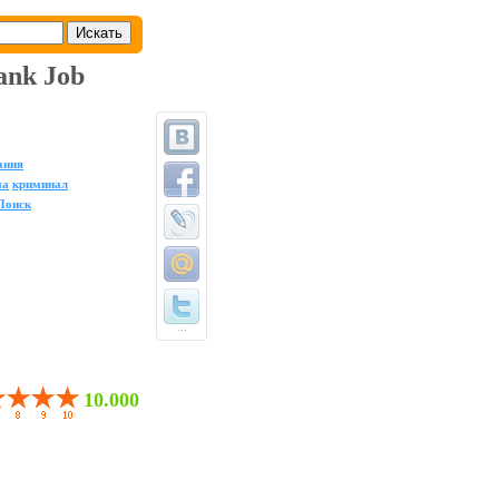
ank Job
ания
ма
криминал
Поиск
...
10.000