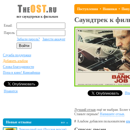
Поступления
•
Новинки
•
Попу
все саундтреки к фильмам
Саундтрек к фи
Email:
Пароль:
Забыли пароль?
Завести аккаунт
Служба поддержки
Добавить альбом
Слова благодарности
Пора в кино! Киноафиша
Нравится
Нра
Лучший отзыв
ещё не выбран. Более т
Станьте первым!
Напишите отзыв
.
#
Альбом добавлен пользователем
cr
Новые отзывы
все →
Список песен
Лимонадный рот (Русская версия)