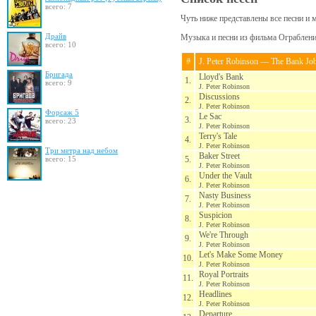
всего: 7
Чуть ниже представлены все песни и 
Драйв
Музыка и песни из фильма Ограбление
всего: 10
#
J. Peter Robinson — The Bank Jo
Бригада
Lloyd's Bank
1.
всего: 9
J. Peter Robinson
Discussions
2.
J. Peter Robinson
Форсаж 5
Le Sac
3.
всего: 23
J. Peter Robinson
Terry's Tale
4.
J. Peter Robinson
Три метра над небом
Baker Street
всего: 15
5.
J. Peter Robinson
Under the Vault
6.
J. Peter Robinson
Nasty Business
7.
J. Peter Robinson
Suspicion
8.
J. Peter Robinson
We're Through
9.
J. Peter Robinson
Let's Make Some Money
10.
J. Peter Robinson
Royal Portraits
11.
J. Peter Robinson
Headlines
12.
J. Peter Robinson
Departure