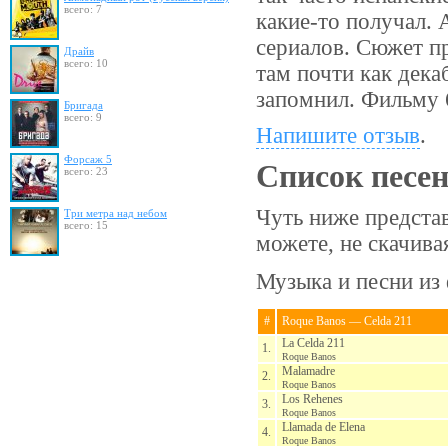
всего: 7
какие-то получал.
сериалов. Сюжет п
Драйв
всего: 10
там почти как дек
запомнил. Фильму 
Бригада
всего: 9
Напишите отзыв
.
Форсаж 5
Список песе
всего: 23
Чуть ниже предста
Три метра над небом
всего: 15
можете, не скачив
Музыка и песни из 
#
Roque Banos — Celda 211
La Celda 211
1.
Roque Banos
Malamadre
2.
Roque Banos
Los Rehenes
3.
Roque Banos
Llamada de Elena
4.
Roque Banos