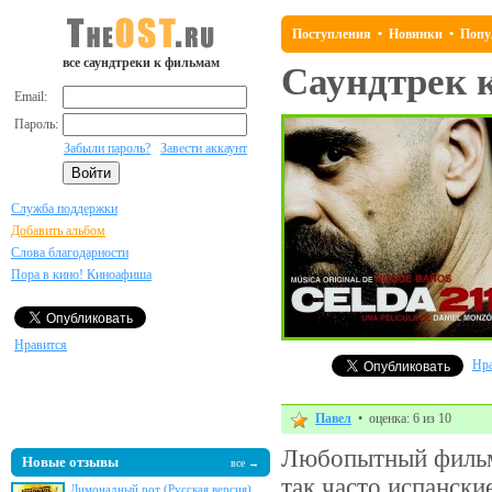
Поступления
•
Новинки
•
Попу
все саундтреки к фильмам
Саундтрек 
Email:
Пароль:
Забыли пароль?
Завести аккаунт
Служба поддержки
Добавить альбом
Слова благодарности
Пора в кино! Киноафиша
Нравится
Нра
Павел
• оценка: 6 из 10
Любопытный фильм,
Новые отзывы
все →
так часто испански
Лимонадный рот (Русская версия)