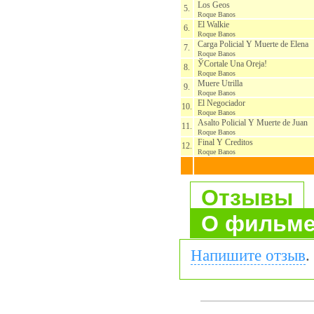
Los Geos
5.
Roque Banos
El Walkie
6.
Roque Banos
Carga Policial Y Muerte de Elena
7.
Roque Banos
ЎCortale Una Oreja!
8.
Roque Banos
Muere Utrilla
9.
Roque Banos
El Negociador
10.
Roque Banos
Asalto Policial Y Muerte de Juan
11.
Roque Banos
Final Y Creditos
12.
Roque Banos
Отзывы
О фильм
Напишите отзыв
.