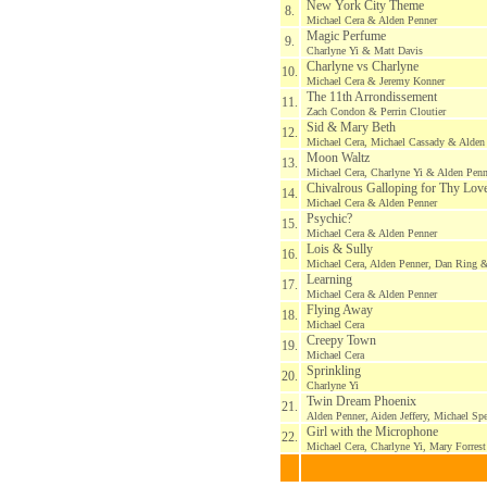
New York City Theme
8.
Michael Cera & Alden Penner
Magic Perfume
9.
Charlyne Yi & Matt Davis
Charlyne vs Charlyne
10.
Michael Cera & Jeremy Konner
The 11th Arrondissement
11.
Zach Condon & Perrin Cloutier
Sid & Mary Beth
12.
Michael Cera, Michael Cassady & Alden
Moon Waltz
13.
Michael Cera, Charlyne Yi & Alden Penn
Chivalrous Galloping for Thy Lov
14.
Michael Cera & Alden Penner
Psychic?
15.
Michael Cera & Alden Penner
Lois & Sully
16.
Michael Cera, Alden Penner, Dan Ring 
Learning
17.
Michael Cera & Alden Penner
Flying Away
18.
Michael Cera
Creepy Town
19.
Michael Cera
Sprinkling
20.
Charlyne Yi
Twin Dream Phoenix
21.
Alden Penner, Aiden Jeffery, Michael Sp
Girl with the Microphone
22.
Michael Cera, Charlyne Yi, Mary Forres