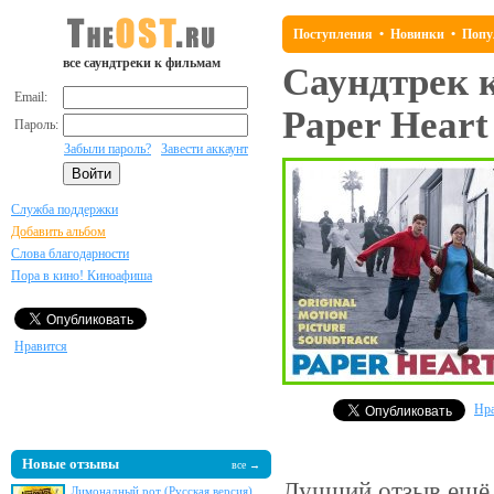
Поступления
•
Новинки
•
Попу
все саундтреки к фильмам
Саундтрек 
Email:
Paper Heart
Пароль:
Забыли пароль?
Завести аккаунт
Служба поддержки
Добавить альбом
Слова благодарности
Пора в кино! Киноафиша
Нравится
Нра
Новые отзывы
все →
Лучший отзыв
ещё 
Лимонадный рот (Русская версия)