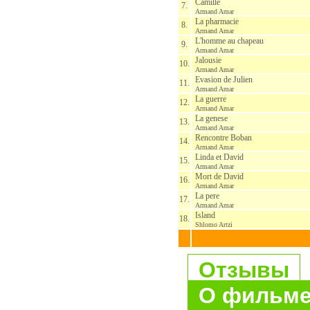
Camille
7.
Armand Amar
La pharmacie
8.
Armand Amar
L'homme au chapeau
9.
Armand Amar
Jalousie
10.
Armand Amar
Evasion de Julien
11.
Armand Amar
La guerre
12.
Armand Amar
La genese
13.
Armand Amar
Rencontre Boban
14.
Armand Amar
Linda et David
15.
Armand Amar
Mort de David
16.
Armand Amar
La pere
17.
Armand Amar
Island
18.
Shlomo Artzi
Отзывы
О фильм