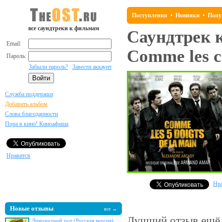
Поступления
•
Новинки
•
Попу
все саундтреки к фильмам
Саундтрек 
Email:
Comme les ci
Пароль:
Забыли пароль?
Завести аккаунт
Служба поддержки
Добавить альбом
Слова благодарности
Пора в кино! Киноафиша
Нравится
Нра
Новые отзывы
все →
Лучший отзыв
ещё 
Лимонадный рот (Русская версия)