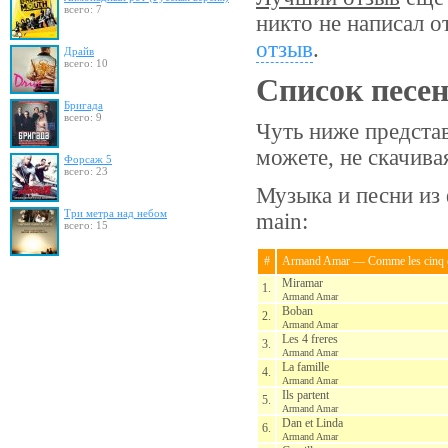
всего: 7
никто не написал о
отзыв
.
Драйв
всего: 10
Список песе
Бригада
всего: 9
Чуть ниже представ
можете, не скачив
Форсаж 5
всего: 23
Музыка и песни из ф
Три метра над небом
main:
всего: 15
#
Armand Amar — Comme les cinq do
Miramar
1.
Armand Amar
Boban
2.
Armand Amar
Les 4 freres
3.
Armand Amar
La famille
4.
Armand Amar
Ils partent
5.
Armand Amar
Dan et Linda
6.
Armand Amar