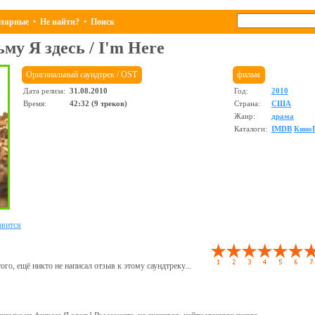
лярные
•
Не найти?
•
Поиск
льму
Я здесь
/
I'm Here
Оригинальный саундтрек / OST
фильм
Дата релиза:
31.08.2010
Год:
2010
Время:
42:32 (9 треков)
Страна:
США
Жанр:
драма
Каталоги:
IMDB
Кино
вится
ого, ещё никто не написал отзыв к этому саундтреку...