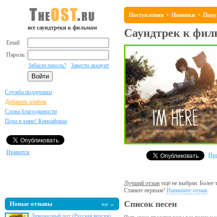
Поступления
•
Новинки
•
Попу
все саундтреки к фильмам
Саундтрек к фи
Email:
Пароль:
Забыли пароль?
Завести аккаунт
Служба поддержки
Добавить альбом
Слова благодарности
Пора в кино! Киноафиша
Нравится
Нра
Лучший отзыв
ещё не выбран. Более т
Станьте первым!
Напишите отзыв
.
Список песен
Новые отзывы
все →
Лимонадный рот (Русская версия)