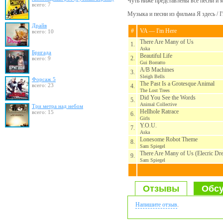
Чуть ниже представлены все песни и 
всего: 7
Музыка и песни из фильма Я здесь / I
Драйв
#
VA — I'm Here
всего: 10
There Are Many of Us
1.
Aska
Бригада
Beautiful Life
2.
всего: 9
Gui Borratto
A/B Machines
3.
Sleigh Bells
Форсаж 5
The Past Is a Grotesque Animal
всего: 23
4.
The Lost Trees
Did You See the Words
5.
Animal Collective
Три метра над небом
Hellhole Ratrace
всего: 15
6.
Girls
Y.O.U.
7.
Aska
Lonesome Robot Theme
8.
Sam Spiegel
There Are Many of Us (Elecric Dr
9.
Sam Spiegel
Отзывы
Обсу
Напишите отзыв
.