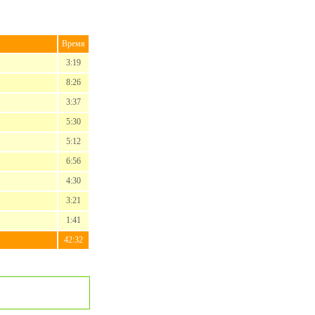
Время
3:19
8:26
3:37
5:30
5:12
6:56
4:30
3:21
1:41
42:32