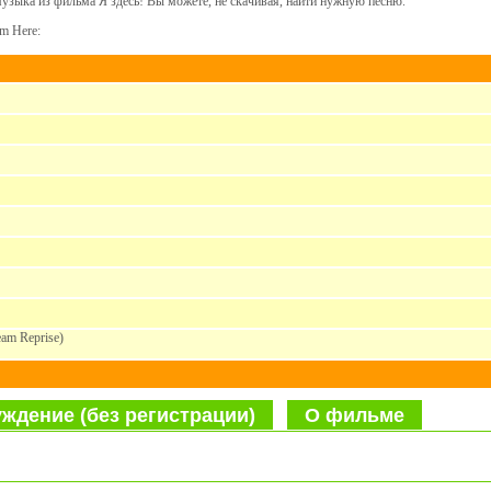
музыка из фильма Я здесь! Вы можете, не скачивая, найти нужную песню.
'm Here:
eam Reprise)
ждение (без регистрации)
О фильме