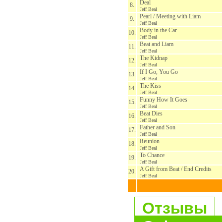
Deal
8.
Jeff Beal
Pearl / Meeting with Liam
9.
Jeff Beal
Body in the Car
10.
Jeff Beal
Beat and Liam
11.
Jeff Beal
The Kidnap
12.
Jeff Beal
If I Go, You Go
13.
Jeff Beal
The Kiss
14.
Jeff Beal
Funny How It Goes
15.
Jeff Beal
Beat Dies
16.
Jeff Beal
Father and Son
17.
Jeff Beal
Reunion
18.
Jeff Beal
To Chance
19.
Jeff Beal
A Gift from Beat / End Credits
20.
Jeff Beal
Отзывы