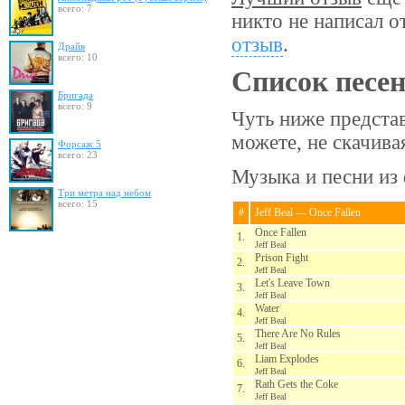
всего: 7
никто не написал о
отзыв
.
Драйв
всего: 10
Список песе
Бригада
всего: 9
Чуть ниже предста
можете, не скачив
Форсаж 5
всего: 23
Музыка и песни из 
Три метра над небом
всего: 15
#
Jeff Beal — Once Fallen
Once Fallen
1.
Jeff Beal
Prison Fight
2.
Jeff Beal
Let's Leave Town
3.
Jeff Beal
Water
4.
Jeff Beal
There Are No Rules
5.
Jeff Beal
Liam Explodes
6.
Jeff Beal
Rath Gets the Coke
7.
Jeff Beal