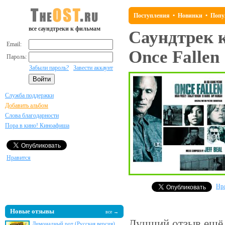
Поступления
•
Новинки
•
Попу
все саундтреки к фильмам
Саундтрек 
Email:
Once Fallen
Пароль:
Забыли пароль?
Завести аккаунт
Служба поддержки
Добавить альбом
Слова благодарности
Пора в кино! Киноафиша
Нравится
Нра
Новые отзывы
все →
Лучший отзыв
ещё 
Лимонадный рот (Русская версия)