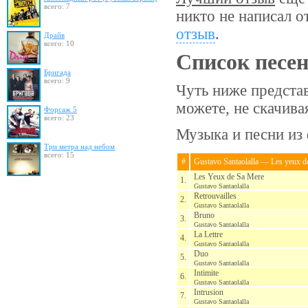
всего: 7
никто не написал о
отзыв
.
Драйв
всего: 10
Список песе
Бригада
всего: 9
Чуть ниже представ
можете, не скачив
Форсаж 5
всего: 23
Музыка и песни из ф
Три метра над небом
всего: 15
#
Gustavo Santaolalla — Les yeux d
Les Yeux de Sa Mere
1.
Gustavo Santaolalla
Retrouvailles
2.
Gustavo Santaolalla
Bruno
3.
Gustavo Santaolalla
La Lettre
4.
Gustavo Santaolalla
Duo
5.
Gustavo Santaolalla
Intimite
6.
Gustavo Santaolalla
Intrusion
7.
Gustavo Santaolalla