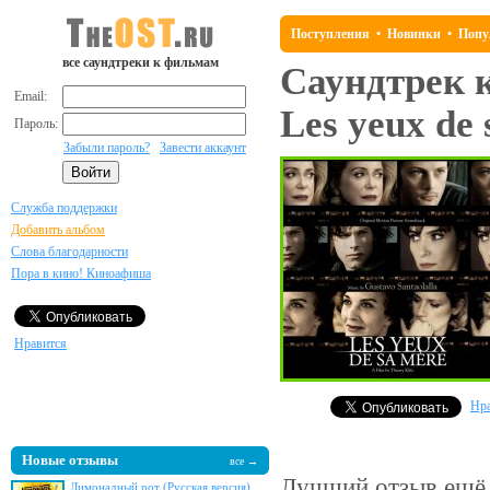
Поступления
•
Новинки
•
Попу
все саундтреки к фильмам
Саундтрек 
Email:
Les yeux de 
Пароль:
Забыли пароль?
Завести аккаунт
Служба поддержки
Добавить альбом
Слова благодарности
Пора в кино! Киноафиша
Нравится
Нра
Новые отзывы
все →
Лучший отзыв
ещё 
Лимонадный рот (Русская версия)