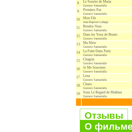
Le Sourire de Maria
8.
Gustavo Santaolalla
Premiers Pas
9.
Gustavo Santaolalla
Mon Fils
10.
Jean-Baptiste Lafarge
Rendez-Vous
11.
Gustavo Santaolalla
Dans les Yeux de Bruno
12.
Gustavo Santaolalla
Ma Mere
13.
Gustavo Santaolalla
La Fuite Dans Paris
14.
Gustavo Santaolalla
Chagrin
15.
Gustavo Santaolalla
Je Me Souviens
16.
Gustavo Santaolalla
Lena
17.
Gustavo Santaolalla
Chaos
18.
Gustavo Santaolalla
Sous Le Regard de Mathieu
19.
Gustavo Santaolalla
Отзывы
О фильм