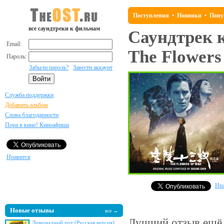
Поступления
•
Новинки
•
Попу
все саундтреки к фильмам
Саундтрек 
Email:
The Flowers
Пароль:
Забыли пароль?
Завести аккаунт
Служба поддержки
Добавить альбом
Слова благодарности
Пора в кино! Киноафиша
Нравится
Нра
Новые отзывы
все →
Лучший отзыв
ещё 
Лимонадный рот (Русская версия)