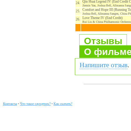
Qin Huai Legend IV (End Credit 
24.
Jiemin Yan, Joshua Bell, Allmanna Sang
Comfort and Hope III (Running To
25.
Joshua Bell, Allmanna Sangen, China Ph
Love Theme IV (End Credit)
26.
Rui Liu & China Philharmonic Orchestr
Отзывы
О фильм
Напишите отзыв
.
Контакты
•
Что такое саундтрек?
•
Как скачать?