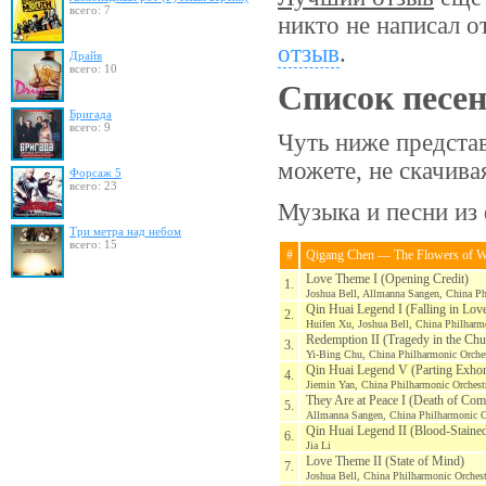
всего: 7
никто не написал о
отзыв
.
Драйв
всего: 10
Список песе
Бригада
всего: 9
Чуть ниже предста
можете, не скачив
Форсаж 5
всего: 23
Музыка и песни из 
Три метра над небом
всего: 15
#
Qigang Chen — The Flowers of W
Love Theme I (Opening Credit)
1.
Joshua Bell, Allmanna Sangen, China Ph
Qin Huai Legend I (Falling in Lov
2.
Huifen Xu, Joshua Bell, China Philharm
Redemption II (Tragedy in the Chu
3.
Yi-Bing Chu, China Philharmonic Orche
Qin Huai Legend V (Parting Exhor
4.
Jiemin Yan, China Philharmonic Orches
They Are at Peace I (Death of Co
5.
Allmanna Sangen, China Philharmonic O
Qin Huai Legend II (Blood-Stained
6.
Jia Li
Love Theme II (State of Mind)
7.
Joshua Bell, China Philharmonic Orches