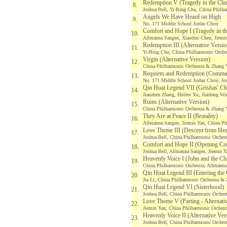
Redemption V (Tragedy in the Chur
8.
Joshua Bell, Yi-Bing Chu, China Philha
Angels We Have Heard on High
9.
No. 171 Middle School Jinfan Choir
Comfort and Hope I (Tragedy in th
10.
Allmanna Sangen, Xiaoduo Chen, Jiemin
Redemption III (Alternative Versio
11.
Yi-Bing Chu, China Philharmonic Orche
Virgin (Alternative Version)
12.
China Philharmonic Orchestra & Zhang 
Requiem and Redemption (Command
13.
No. 171 Middle School Jinfan Choir, Jo
Qin Huai Legend VII (Geishas' Ch
14.
Jianzhen Zhang, Huifen Xu, Jianfang Wu
Ruins (Alternative Version)
15.
China Philharmonic Orchestra & Zhang 
They Are at Peace II (Brutality)
16.
Allmanna Sangen, Jiemin Yan, China Ph
Love Theme III (Descent from He
17.
Joshua Bell, China Philharmonic Orches
Comfort and Hope II (Opening Cred
18.
Joshua Bell, Allmanna Sangen, Jiemin Y
Heavenly Voice I (John and the Chi
19.
China Philharmonic Orchestra, Allmann
Qin Huai Legend III (Entering the 
20.
Jia Li, China Philharmonic Orchestra &
Qin Huai Legend VI (Sisterhood)
21.
Joshua Bell, China Philharmonic Orches
Love Theme V (Parting - Alternati
22.
Jiemin Yan, China Philharmonic Orches
Heavenly Voice II (Alternative Ver
23.
Joshua Bell, China Philharmonic Orches