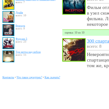
всего: 7
Фильм отл
в узел сю
Драйв
всего: 10
фильма. Л
некоторое
Бригада
всего: 9
оценка: 10 из 10
Форсаж 5
300 спарт
всего: 23
всего: 8
Три метра над небом
Невероятн
всего: 15
спартанце
том же, к
Контакты
•
Что такое саундтрек?
•
Как скачать?