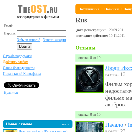
Поступления
•
Новинки
•
Попу
все саундтреки к фильмам
Rus
Email:
дата регистрации:
20.09.2011
Пароль:
последнее действие:
15.11.2011
Забыли пароль?
Завести аккаунт
Отзывы
Служба поддержки
оценка: 8 из 10
Добавить альбом
Люди Икс:
Слова благодарности
всего: 13
Пора в кино! Киноафиша
Фильм хор
недостато
Нравится
фильме мал
актёров.
оценка: 9 из 10
Начало
Новые отзывы
•
I
все →
всего: 23
Лимонадный рот (Русская версия)