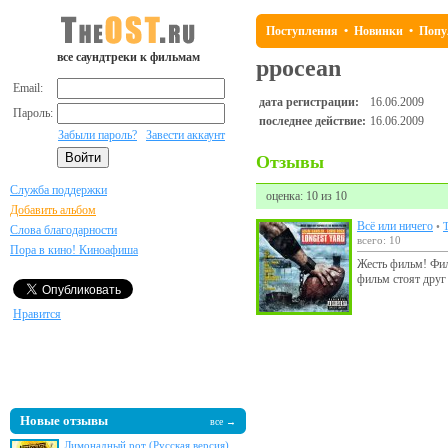
Поступления
•
Новинки
•
Попу
все саундтреки к фильмам
ppocean
Email:
дата регистрации:
16.06.2009
Пароль:
последнее действие:
16.06.2009
Забыли пароль?
Завести аккаунт
Отзывы
Служба поддержки
оценка: 10 из 10
Добавить альбом
Всё или ничего
•
Слова благодарности
всего: 10
Пора в кино! Киноафиша
Жесть фильм! Фил
фильм стоят друг 
Нравится
Новые отзывы
все →
Лимонадный рот (Русская версия)