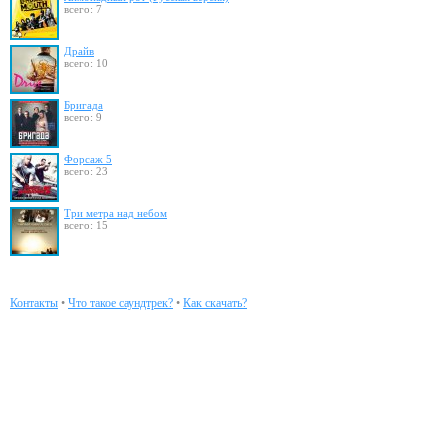
всего: 7
Драйв
всего: 10
Бригада
всего: 9
Форсаж 5
всего: 23
Три метра над небом
всего: 15
Контакты
•
Что такое саундтрек?
•
Как скачать?