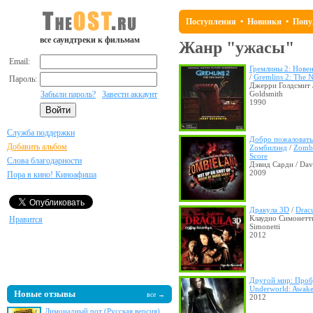
Поступления
•
Новинки
•
Попу
все саундтреки к фильмам
Жанр "ужасы"
Email:
Гремлины 2: Новен
/
Gremlins 2: The 
Пароль:
Джерри Голдсмит /
Забыли пароль?
Завести аккаунт
Goldsmith
1990
Служба поддержки
Добро пожаловать
Добавить альбом
Zомбилэнд
/
Zombi
Score
Слова благодарности
Дэвид Сарди / Dav
2009
Пора в кино! Киноафиша
Дракула 3D
/
Drac
Клаудио Симонетти
Нравится
Simonetti
2012
Другой мир: Про
Underworld: Awak
Новые отзывы
все →
2012
Лимонадный рот (Русская версия)