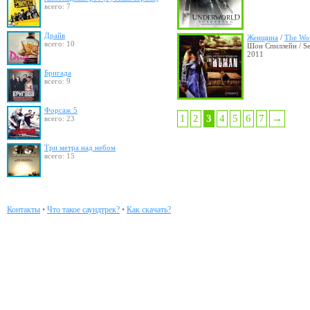
всего: 7
Драйв
Женщина
/
The W
всего: 10
Шон Спиллейн / Se
2011
Бригада
всего: 9
Форсаж 5
1
2
3
4
5
6
7
→
всего: 23
Три метра над небом
всего: 15
Контакты
•
Что такое саундтрек?
•
Как скачать?