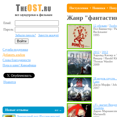
Поступления
•
Новинки
•
Попу
все саундтреки к фильмам
Жанр "фантасти
Email:
12 обезьян
/
Twelv
Пол Бакмастер / Pa
Пароль:
Buckmaster
Забыли пароль?
Завести аккаунт
1995
Служба поддержки
2012
/
2012
Добавить альбом
Харальд Клозер и 
Вандер / Harald Kl
Слова благодарности
Thomas Wander
2009
Пора в кино! Киноафиша
28 недель спустя...
Later
Нравится
Джон Мерфи / Jo
2007
«V» значит Венде
Vendetta
Новые отзывы
все →
Дарио Марианелли 
Marianelli
Лимонадный рот (Русская версия)