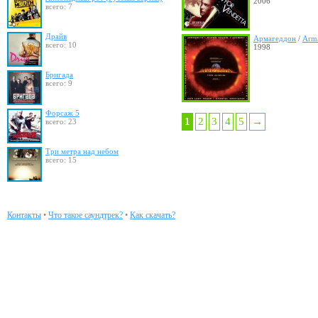
2006
всего: 7
Драйв
Армагеддон
/
Arm
всего: 10
1998
Бригада
всего: 9
Форсаж 5
1
2
3
4
5
→
всего: 23
Три метра над небом
всего: 15
Контакты
•
Что такое саундтрек?
•
Как скачать?