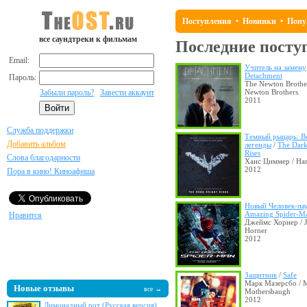
Поступления
•
Новинки
•
Попу
все саундтреки к фильмам
Последние посту
Email:
Учитель на замену
Detachment
Пароль:
The Newton Brother
Забыли пароль?
Завести аккаунт
Newton Brothers
2011
Служба поддержки
Темный рыцарь: В
Добавить альбом
легенды
/
The Dark
Rises
Слова благодарности
Ханс Циммер / Ha
2012
Пора в кино! Киноафиша
Новый Человек-па
Amazing Spider-M
Нравится
Джеймс Хорнер / 
Horner
2012
Защитник
/
Safe
Марк Мазерсбо / 
Новые отзывы
все →
Mothersbaugh
2012
Лимонадный рот (Русская версия)