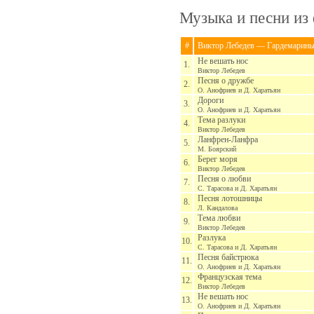
Музыка и песни из
#
Виктор Лебедев — Гардемарины,
Не вешать нос
1.
Виктор Лебедев
Песня о дружбе
2.
О. Анофриев и Д. Харатьян
Дороги
3.
О. Анофриев и Д. Харатьян
Тема разлуки
4.
Виктор Лебедев
Ланфрен-Ланфра
5.
М. Боярский
Берег моря
6.
Виктор Лебедев
Песня о любви
7.
С. Тарасова и Д. Харатьян
Песня лотошницы
8.
Л. Кандалова
Тема любви
9.
Виктор Лебедев
Разлука
10.
С. Тарасова и Д. Харатьян
Песня байстрюка
11.
О. Анофриев и Д. Харатьян
Французская тема
12.
Виктор Лебедев
Не вешать нос
13.
О. Анофриев и Д. Харатьян