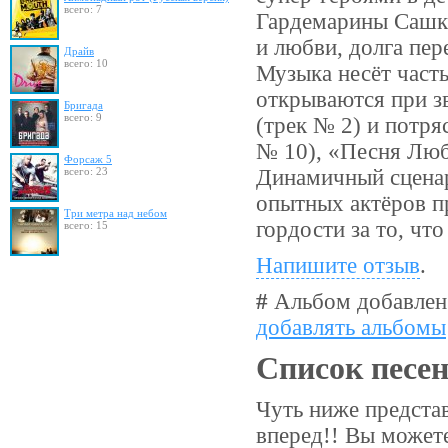
всего: 7
Гардемарины Сашка
и любви, долга пе
Драйв
всего: 10
Музыка несёт част
открываются при з
Бригада
всего: 9
(трек № 2) и потря
№ 10), «Песня Люб
Форсаж 5
всего: 23
Динамичный сценар
опытных актёров п
Три метра над небом
гордости за то, чт
всего: 15
Напишите отзыв
.
#
Альбом добавлен
добавлять альбомы
Список песе
Чуть ниже предста
вперед!! Вы можете