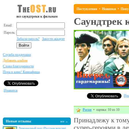
Поступления
•
Новинки
•
Попу
все саундтреки к фильмам
Саундтрек 
Email:
Пароль:
Забыли пароль?
Завести аккаунт
Служба поддержки
Добавить альбом
Слова благодарности
Пора в кино! Киноафиша
Нравится
Нра
Роган
• оценка: 10 из 10
Принадлежу к тому
Новые отзывы
все →
супер-героями в де
Лимонадный рот (Русская версия)