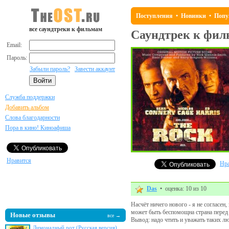
Поступления
•
Новинки
•
Попу
все саундтреки к фильмам
Саундтрек к фи
Email:
Пароль:
Забыли пароль?
Завести аккаунт
Служба поддержки
Добавить альбом
Слова благодарности
Пора в кино! Киноафиша
Нравится
Нра
Das
• оценка: 10 из 10
Насчёт ничего нового - я не согласен
может быть беспомощна страна перед 
Новые отзывы
все →
Вывод: надо чтить и уважать таких люд
Лимонадный рот (Русская версия)