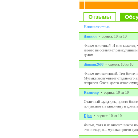
Отзывы
Обсу
Напишите отзыв
.
Даниил
• оценка: 10 из 10
Фильм отличный! И мне кажется, ч
никого не оставляет равнодушным!
целом.
dimann2608
• оценка: 10 из 10
Фильм великолепный. Тем более и
Музыка заслуживает отдельного вн
потрясен. Очень долго искал саун
Казимир
• оценка: 10 из 10
Отличный саундтрек, просто блест
почувствовать киноленту и сделать
Djon
• оценка: 10 из 10
Фильм, хотя и не вносит ничего н
это очевидно... музыка просто суп