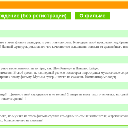
ждение (без регистрации)
О фильме
то в этом фильме саундтрек играет главную роль. Благодаря такой прекрасно подобран
 Данный саундтрек доказывает, что качество его исполнения зависит от дальнейшего инт
грают такие знаменитые актёры, как Шон Коннери и Николас Кейдж.
имания. В своё время, я, как первый раз его посмотрел и прослушал музыкальное соп
дтреки к этому фильму. Музыка супер - ничего не скажешь. Композитор молодец.
яще!!! Циммер гений саундтреков и не только! Я впервые вижу такого человека, который
 такое творение!!!
ового, но музыка из этого фильма сделала его одним из самых знаменитых, а треки испо
ер, больше ничего не скажешь!