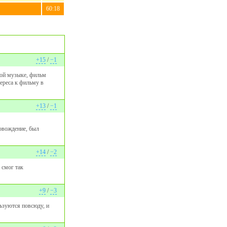
60:18
+15
/
−1
ной музыке, фильм
ереса к фильму в
+13
/
−1
ровождение, был
+14
/
−2
 смог так
+9
/
−3
льзуются повсюду, и