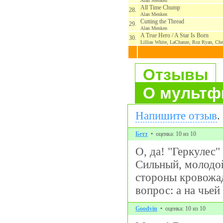
Alan Menken
All Time Chump
28.
Alan Menken
Cutting the Thread
29.
Alan Menken
A True Hero / A Star Is Born
30.
Lillias White, LaChanze, Roz Ryan, Ch
Отзывы
О мультф
Напишите отзыв
.
Бетт
• оценка: 10 из 10
О, да! "Геркулес"
Сильный, молодой
стороны кровожа
вопрос: а на чьей
Goodvin
• оценка: 10 из 10