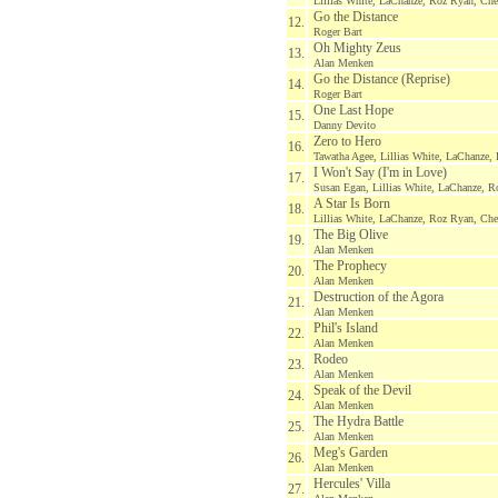
Lillias White, LaChanze, Roz Ryan, Ch
Go the Distance
12.
Roger Bart
Oh Mighty Zeus
13.
Alan Menken
Go the Distance (Reprise)
14.
Roger Bart
One Last Hope
15.
Danny Devito
Zero to Hero
16.
Tawatha Agee, Lillias White, LaChanze
I Won't Say (I'm in Love)
17.
Susan Egan, Lillias White, LaChanze, 
A Star Is Born
18.
Lillias White, LaChanze, Roz Ryan, Ch
The Big Olive
19.
Alan Menken
The Prophecy
20.
Alan Menken
Destruction of the Agora
21.
Alan Menken
Phil's Island
22.
Alan Menken
Rodeo
23.
Alan Menken
Speak of the Devil
24.
Alan Menken
The Hydra Battle
25.
Alan Menken
Meg's Garden
26.
Alan Menken
Hercules' Villa
27.