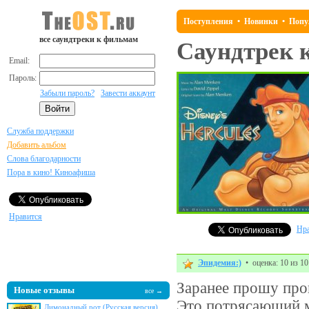
Поступления
•
Новинки
•
Попу
все саундтреки к фильмам
Саундтрек 
Email:
Пароль:
Забыли пароль?
Завести аккаунт
Служба поддержки
Добавить альбом
Слова благодарности
Пора в кино! Киноафиша
Нравится
Нра
Эпидемия:)
• оценка: 10 из 10
Заранее прошу про
Новые отзывы
все →
Это потрясающий му
Лимонадный рот (Русская версия)