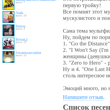
всего: 7
первую тройку!
Все помнят этот му
Драйв
всего: 10
мускулистого и по
Бригада
всего: 9
Сама тема мультфил
Ну, пойдем по пор
Форсаж 5
всего: 23
1. "Go the Distanc
2. "I Won't Say (I'
Три метра над небом
женщины (девушки
всего: 15
3. "Zero to Hero" 
Ну и 4. "One Last 
столь интересное и
Эмоций много, но 
Напишите отзыв
.
Список песе