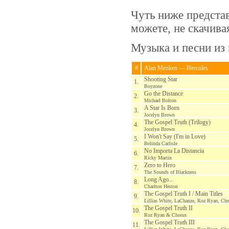
Чуть ниже предста
можете, не скачив
Музыка и песни из 
#
Alan Menken — Hercules
Shooting Star
1.
Boyzone
Go the Distance
2.
Michael Bolton
A Star Is Born
3.
Jocelyn Brown
The Gospel Truth (Trilogy)
4.
Jocelyn Brown
I Won't Say (I'm in Love)
5.
Belinda Carlisle
No Importa La Distancia
6.
Ricky Martin
Zero to Hero
7.
The Sounds of Blackness
Long Ago...
8.
Charlton Heston
The Gospel Truth I / Main Titles
9.
Lillias White, LaChanze, Roz Ryan, Ch
The Gospel Truth II
10.
Roz Ryan & Chorus
The Gospel Truth III
11.