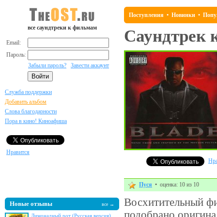
Поступления
•
Новинки
•
Попу
все саундтреки к фильмам
Саундтрек 
Email:
Пароль:
Забыли пароль?
Завести аккаунт
Служба поддержки
Добавить альбом
Слова благодарности
Пора в кино! Киноафиша
Нравится
Нра
Пуся
• оценка: 10 из 10
Восхитительный фи
Новые отзывы
все →
подобрано оригина
Лимонадный рот (Русская версия)