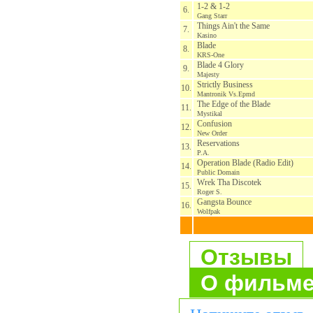
1-2 & 1-2
6.
Gang Starr
Things Ain't the Same
7.
Kasino
Blade
8.
KRS-One
Blade 4 Glory
9.
Majesty
Strictly Business
10.
Mantronik Vs.Epmd
The Edge of the Blade
11.
Mystikal
Confusion
12.
New Order
Reservations
13.
P.A.
Operation Blade (Radio Edit)
14.
Public Domain
Wrek Tha Discotek
15.
Roger S.
Gangsta Bounce
16.
Wolfpak
Отзывы
О фильм