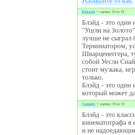
Напишите отзыв
.
Kakashi
• оценка: 10 из 10
Блэйд - это один
"Ушли на Золото"
лучше не сыграл б
Терминатором, у
Шварценеггера, т
собой Уесли Снай
стоит музыка, игр
только.
Блэйд - это один
который может да
Vampire
• оценка: 10 из 10
Блэйд - это клас
кинематографа я 
и не надоедающие