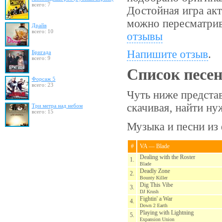
всего: 7
Достойная игра ак
можно пересматрив
Драйв
всего: 10
отзывы
Напишите отзыв
.
Бригада
всего: 9
Список песе
Форсаж 5
всего: 23
Чуть ниже представ
скачивая, найти н
Три метра над небом
всего: 15
Музыка и песни из 
#
VA — Blade
Dealing with the Roster
1.
Blade
Deadly Zone
2.
Bounty Killer
Dig This Vibe
3.
DJ Krush
Fightin' a War
4.
Down 2 Earth
Playing with Lightning
5.
Expansion Union