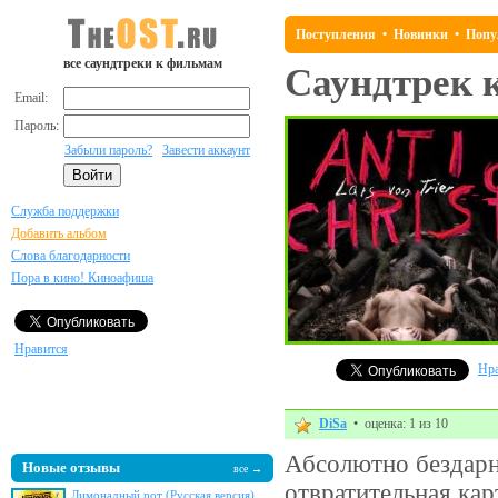
Поступления
•
Новинки
•
Попу
все саундтреки к фильмам
Саундтрек 
Email:
Пароль:
Забыли пароль?
Завести аккаунт
Служба поддержки
Добавить альбом
Слова благодарности
Пора в кино! Киноафиша
Нравится
Нра
DiSa
• оценка: 1 из 10
Абсолютно бездарн
Новые отзывы
все →
отвратительная кар
Лимонадный рот (Русская версия)