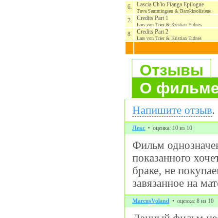
Lascia Ch'io Pianga Epilogue
6.
Tuva Semmingsen & Barokksolistene
Credits Part 1
7.
Lars von Trier & Kristian Eidnes
Credits Part 2
8.
Lars von Trier & Kristian Eidnes
Отзывы
О фильм
Напишите отзыв
.
Лекс
• оценка: 10 из 10
Фильм однозначен
показанного хоче
браке, не покупа
завязанное на ма
MarcusVoland
• оценка: 8 из 10