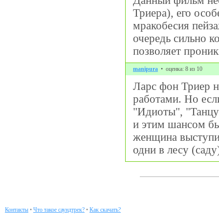
Данный фильм нео
Триера), его осо
мракобесия пейза
очередь сильно к
позволяет проник
manipura
• оценка: 8 из 10
Ларс фон Триер н
работами. Но если
"Идиоты", "Танцу
и этим шансом бы
женщина выступил
одни в лесу (сад
Контакты
•
Что такое саундтрек?
•
Как скачать?