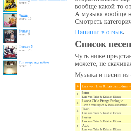
всего: 7
вообще какой-то от
А музыка вообще не
Драйв
всего: 10
Смотреть категори
Напишите отзыв
.
Бригада
всего: 9
Список песе
Форсаж 5
всего: 23
Чуть ниже предста
можете, не скачив
Три метра над небом
всего: 15
Музыка и песни из 
#
Lars von Trier & Kristian Eidnes —
Intro
1.
Lars von Trier & Kristian Eidnes
Lascia Ch'io Pianga Prologue
2.
Tuva Semmingsen & Barokksolistene
Train
3.
Lars von Trier & Kristian Eidnes
Foetus
4.
Lars von Trier & Kristian Eidnes
Attic
5.
Lars von Trier & Kristian Eidnes