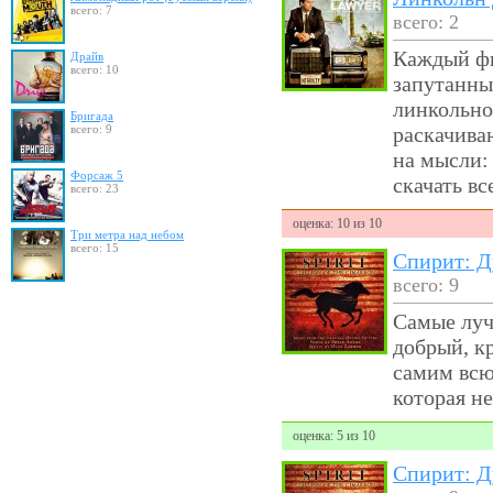
всего: 7
всего: 2
Каждый фи
Драйв
всего: 10
запутанны
линкольно
Бригада
всего: 9
раскачиваю
на мысли: 
Форсаж 5
скачать в
всего: 23
оценка: 10 из 10
Три метра над небом
всего: 15
Спирит: Д
всего: 9
Самые луч
добрый, к
самим всю
которая не
оценка: 5 из 10
Спирит: Д