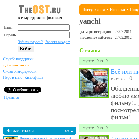
Поступления
•
Новинки
•
Попу
все саундтреки к фильмам
yanchi
Email:
дата регистрации:
23.07.2011
Пароль:
последнее действие:
27.02.2012
Забыли пароль?
Завести аккаунт
Отзывы
Служба поддержки
оценка: 10 из 10
Добавить альбом
Всё или н
Слова благодарности
всего: 10
Пора в кино! Киноафиша
Обалденны
люблю аме
Нравится
фильму!.. 
посмотрела
фильм!
оценка: 10 из 10
Новые отзывы
все →
Линкольн 
Лимонадный рот (Русская версия)