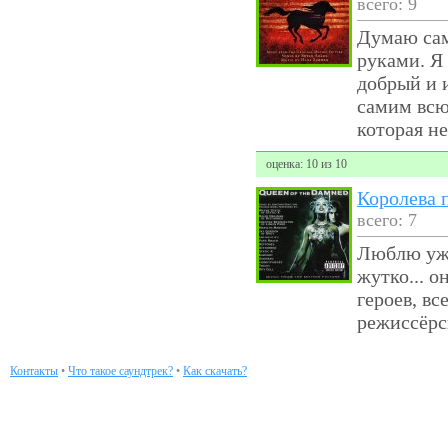
всего: 9
Думаю сам
руками. Я
добрый и 
самим всю
которая не
оценка: 10 из 10
Королева 
всего: 7
Люблю ужа
жутко... о
героев, вс
режиссёрс
Контакты
•
Что такое саундтрек?
•
Как скачать?