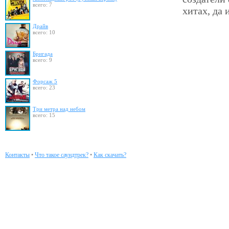
всего: 7
хитах, да 
Драйв
всего: 10
Бригада
всего: 9
Форсаж 5
всего: 23
Три метра над небом
всего: 15
Контакты
•
Что такое саундтрек?
•
Как скачать?