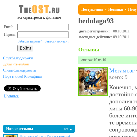
Поступления
•
Новинки
•
Попу
все саундтреки к фильмам
bedolaga93
Email:
дата регистрации:
08.10.2011
Пароль:
последнее действие:
09.10.2011
Забыли пароль?
Завести аккаунт
Отзывы
Служба поддержки
оценка: 10 из 10
Добавить альбом
Мегамозг
Слова благодарности
всего: 9
Пора в кино! Киноафиша
Конечно, 
достойно 
Нравится
дополняют
хиты 60-9
более инт
те времен
сопровожд
Новые отзывы
все →
создатели
Лимонадный рот (Русская версия)