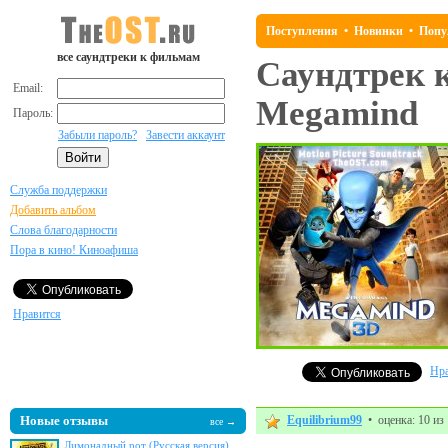
Поступления
•
Новинки
•
Попу
все саундтреки к фильмам
Саундтрек 
Email:
Megamind
Пароль:
Забыли пароль?
Завести аккаунт
Служба поддержки
Добавить альбом
Слова благодарности
Пора в кино! Киноафиша
Нравится
Нра
Новые отзывы
Equilibrium99
• оценка: 10 из
все →
Лимонадный рот (Русская версия)