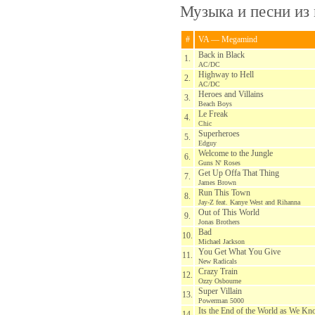
Музыка и песни из
#
VA — Megamind
Back in Black
1.
AC/DC
Highway to Hell
2.
AC/DC
Heroes and Villains
3.
Beach Boys
Le Freak
4.
Chic
Superheroes
5.
Edguy
Welcome to the Jungle
6.
Guns N' Roses
Get Up Offa That Thing
7.
James Brown
Run This Town
8.
Jay-Z feat. Kanye West and Rihanna
Out of This World
9.
Jonas Brothers
Bad
10.
Michael Jackson
You Get What You Give
11.
New Radicals
Crazy Train
12.
Ozzy Osbourne
Super Villain
13.
Powerman 5000
Its the End of the World as We Kno
14.