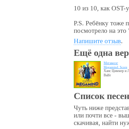
10 из 10, как OST-
P.S. Ребёнку тоже 
посмотрело на это
Напишите отзыв
.
Ещё одна вер
Мегамозг
Megamind: Score
Ханс Циммер и Л
Balfe
Список песе
Чуть ниже предста
или почти все - вы
скачивая, найти н