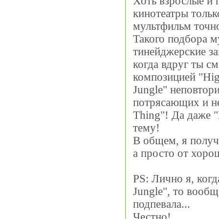
Хоть взрослые и 
кинотеатры тольк
мультфильм точно
Такого подбора м
тинейджерские за
когда вдруг ты с
композицией "Hig
Jungle" неповтор
потрясающих и не
Thing"! Да даже 
тему!
В общем, я получ
а просто от хоро
PS: Лично я, когд
Jungle", то вооб
подпевала...
Честно!