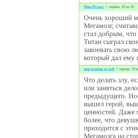
МаксРелакс
• оценка: 10 из 10
Очень хороший му
Мегамозг, считав
стал добрым, что 
Титан сыграл свою
завоевать свою лю
который дал ему 
вирджиния вульф
• оценка: 10 и
Что делать злу, е
или заняться дело
предыдущего. Но,
вышел герой, выш
ценностей. Даже 
более, что девуш
приходится с этим
Мегамозга на сто