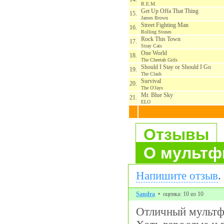
R.E.M.
Get Up Offa That Thing
15.
James Brown
Street Fighting Man
16.
Rolling Stones
Rock This Town
17.
Stray Cats
One World
18.
The Cheetah Girls
Should I Stay or Should I Go
19.
The Clash
Survival
20.
The O'Jays
Mr. Blue Sky
21.
ELO
Отзывы
О мультф
Напишите отзыв
.
Sandra
• оценка: 10 из 10
Отличный мультф