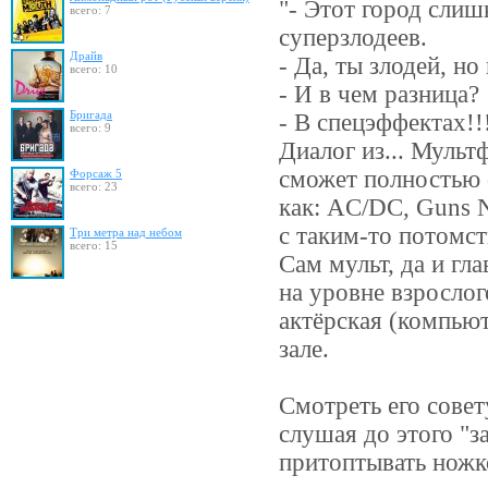
"- Этот город слиш
всего: 7
суперзлодеев.
Драйв
- Да, ты злодей, но
всего: 10
- И в чем разница?
Бригада
- В спецэффектах!!
всего: 9
Диалог из... Мульт
сможет полностью 
Форсаж 5
всего: 23
как: AC/DC, Guns N
с таким-то потомст
Три метра над небом
всего: 15
Сам мульт, да и гл
на уровне взрослог
актёрская (компьют
зале.
Смотреть его совет
слушая до этого "з
притоптывать ножко