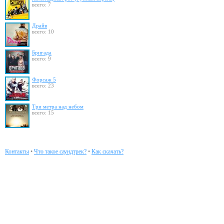
всего: 7
Драйв
всего: 10
Бригада
всего: 9
Форсаж 5
всего: 23
Три метра над небом
всего: 15
Контакты
•
Что такое саундтрек?
•
Как скачать?