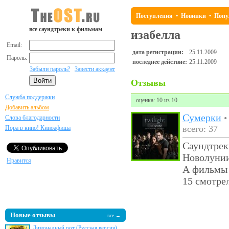
Поступления
•
Новинки
•
Попу
все саундтреки к фильмам
изабелла
Email:
дата регистрации:
25.11.2009
Пароль:
последнее действие:
25.11.2009
Забыли пароль?
Завести аккаунт
Отзывы
Служба поддержки
оценка: 10 из 10
Добавить альбом
Сумерки
Слова благодарности
всего: 37
Пора в кино! Киноафиша
Саундтрек
Новолуни
Нравится
А фильмы 
15 смотрел
Новые отзывы
все →
Лимонадный рот (Русская версия)