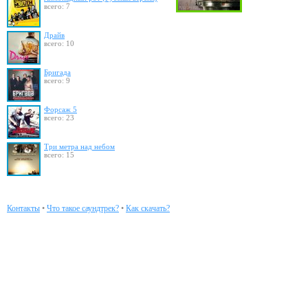
всего: 7
Драйв
всего: 10
Бригада
всего: 9
Форсаж 5
всего: 23
Три метра над небом
всего: 15
Контакты
•
Что такое саундтрек?
•
Как скачать?