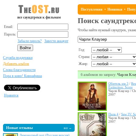
Поступления
•
Новинки
•
Попу
все саундтреки к фильмам
Поиск саундтрек
Email:
Чтобы найти нужный саундтрек, укажи
Пароль:
Забыли пароль?
Завести аккаунт
Год:
Страна:
Служба поддержки
Добавить альбом
Жанр:
Слова благодарности
6 альбомов по запросу:
Чарли Кла
Пора в кино! Киноафиша
Обитель зла 3
/
Res
Extinction: Score
Чарли Клаузер / Ch
2007
Нравится
Пила 4
/
Saw IV: S
Чарли Клаузер / Ch
2007
Новые отзывы
все →
Лимонадный рот (Русская версия)