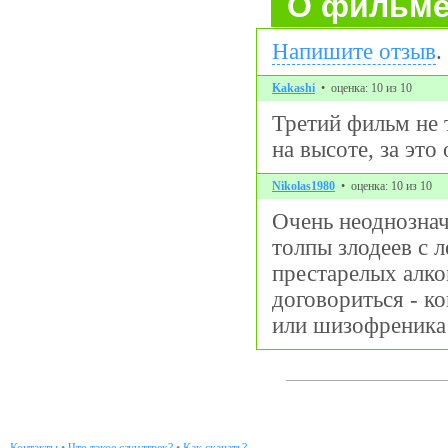
О фильм
Напишите отзыв
.
Kakashi
• оценка: 10 из 10
Третий фильм не т
на высоте, за это
Nikolas1980
• оценка: 10 из 10
Очень неоднознач
толпы злодеев с л
престарелых алко
договориться - ко
или шизофреника 