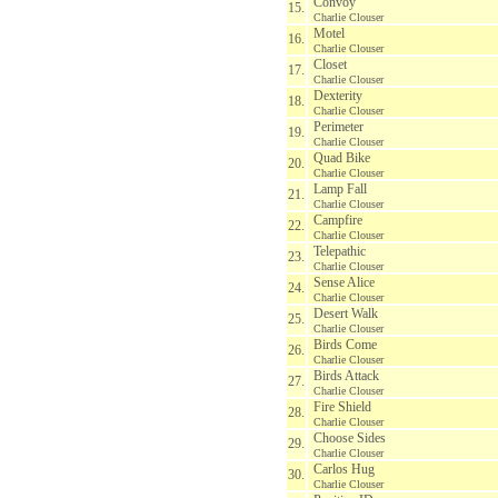
Convoy
15.
Charlie Clouser
Motel
16.
Charlie Clouser
Closet
17.
Charlie Clouser
Dexterity
18.
Charlie Clouser
Perimeter
19.
Charlie Clouser
Quad Bike
20.
Charlie Clouser
Lamp Fall
21.
Charlie Clouser
Campfire
22.
Charlie Clouser
Telepathic
23.
Charlie Clouser
Sense Alice
24.
Charlie Clouser
Desert Walk
25.
Charlie Clouser
Birds Come
26.
Charlie Clouser
Birds Attack
27.
Charlie Clouser
Fire Shield
28.
Charlie Clouser
Choose Sides
29.
Charlie Clouser
Carlos Hug
30.
Charlie Clouser