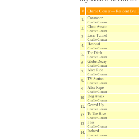
#
Charlie Clouser — Resident Evil: E
Constantin
1.
Charlie Clouser
Clone Awake
2.
Charlie Clouser
Laser Tunnel
3.
Charlie Clouser
Hospital
4.
Charlie Clouser
The Ditch
5.
Charlie Clouser
Globe Decay
6.
Charlie Clouser
Alice Ride
7.
Charlie Clouser
TV Station
8.
Charlie Clouser
Alice Rape
9.
Charlie Clouser
Dog Attack
10.
Charlie Clouser
Geared Up
11.
Charlie Clouser
To The Hive
12.
Charlie Clouser
Flies
13.
Charlie Clouser
Isolated
14.
Charlie Clouser