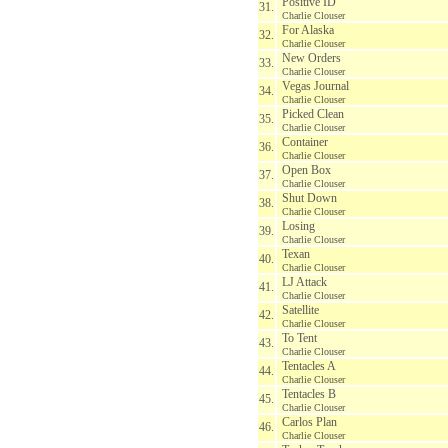
Positive ID
31.
Charlie Clouser
For Alaska
32.
Charlie Clouser
New Orders
33.
Charlie Clouser
Vegas Journal
34.
Charlie Clouser
Picked Clean
35.
Charlie Clouser
Container
36.
Charlie Clouser
Open Box
37.
Charlie Clouser
Shut Down
38.
Charlie Clouser
Losing
39.
Charlie Clouser
Texan
40.
Charlie Clouser
LJ Attack
41.
Charlie Clouser
Satellite
42.
Charlie Clouser
To Tent
43.
Charlie Clouser
Tentacles A
44.
Charlie Clouser
Tentacles B
45.
Charlie Clouser
Carlos Plan
46.
Charlie Clouser