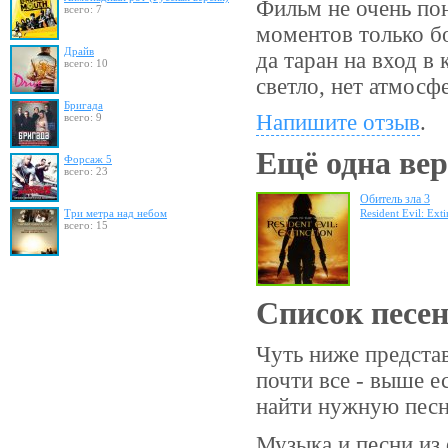
Фильм не очень по
всего: 7
моментов только бо
Драйв
да таран на вход 
всего: 10
светло, нет атмос
Бригада
Напишите отзыв
.
всего: 9
Ещё одна вер
Форсаж 5
всего: 23
Обитель зла 3
Три метра над небом
Resident Evil: Exti
всего: 15
Список песе
Чуть ниже представ
почти все - выше е
найти нужную пес
Музыка и песни из ф