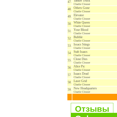
Tanker Truck
47.
Charlie Clouser
Others Gone
48.
Charlie Clouser
Elevator
49.
Charlie Clouser
White Queen
50.
Charlie Clouser
Your Blood
51.
Charlie Clouser
Bubble
52.
Charlie Clouser
Issacs Stings
53.
Charlie Clouser
Stab Isaacs
54.
Charlie Clouser
Clone Dies
55.
Charlie Clouser
Alice Pic
56.
Charlie Clouser
Isaacs Dead
57.
Charlie Clouser
Laser Grid
58.
Charlie Clouser
New Headquarters
59.
Charlie Clouser
Отзывы