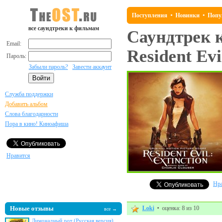
Поступления
•
Новинки
•
Попу
все саундтреки к фильмам
Саундтрек 
Email:
Resident Evi
Пароль:
Забыли пароль?
Завести аккаунт
Служба поддержки
Добавить альбом
Слова благодарности
Пора в кино! Киноафиша
Нравится
Нра
Новые отзывы
Loki
• оценка: 8 из 10
все →
Лимонадный рот (Русская версия)