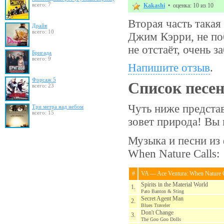
всего: 7
Kakashi
• оценка: 10 из 10
Вторая часть такая
Драйв
всего: 10
Джим Кэрри, не поб
не отстаёт, очень 
Бригада
всего: 9
Напишите отзыв
.
Форсаж 5
Список песе
всего: 23
Чуть ниже представ
Три метра над небом
всего: 15
зовет природа! Вы 
Музыка и песни из 
When Nature Calls:
#
VA — Ace Ventura: When Nature C
Spirits in the Material World
1.
Pato Banton & Sting
Secret Agent Man
2.
Blues Traveler
Don't Change
3.
The Goo Goo Dolls