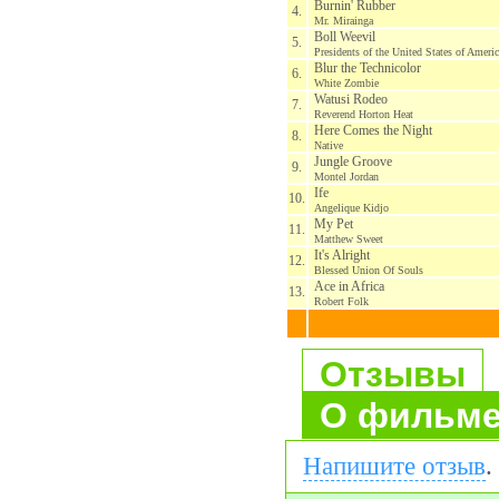
Burnin' Rubber
4.
Mr. Mirainga
Boll Weevil
5.
Presidents of the United States of Americ
Blur the Technicolor
6.
White Zombie
Watusi Rodeo
7.
Reverend Horton Heat
Here Comes the Night
8.
Native
Jungle Groove
9.
Montel Jordan
Ife
10.
Angelique Kidjo
My Pet
11.
Matthew Sweet
It's Alright
12.
Blessed Union Of Souls
Ace in Africa
13.
Robert Folk
Отзывы
О фильм
Напишите отзыв
.