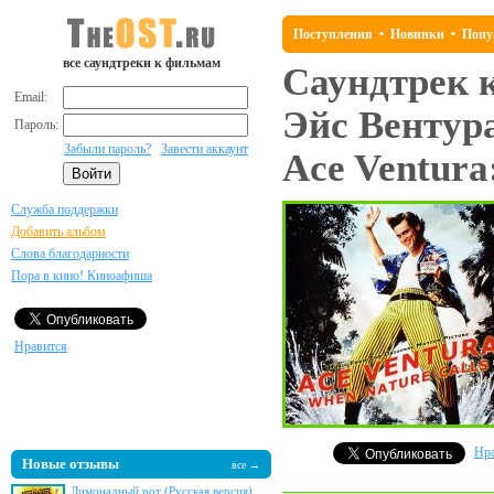
Поступления
•
Новинки
•
Попу
все саундтреки к фильмам
Саундтрек 
Email:
Эйс Вентура
Пароль:
Забыли пароль?
Завести аккаунт
Ace Ventura
Служба поддержки
Добавить альбом
Слова благодарности
Пора в кино! Киноафиша
Нравится
Нра
Новые отзывы
все →
Лимонадный рот (Русская версия)