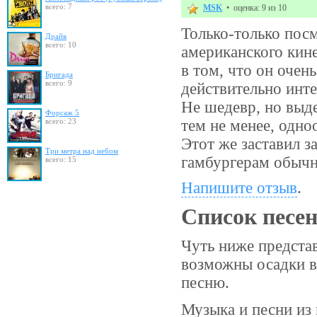
всего: 7
MSK
• оценка: 9 из 10
Только-только пос
Драйв
всего: 10
американского кине
в том, что он очень
Бригада
всего: 9
действительно инте
Не шедевр, но выде
Форсаж 5
всего: 23
тем не менее, одно
Этот же заставил 
Три метра над небом
гамбургерам обыч
всего: 15
Напишите отзыв
.
Список песе
Чуть ниже предста
возможны осадки в
песню.
Музыка и песни из