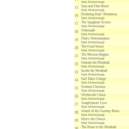
Mark Mothersbaugh
Sam and Flint Bond
15.
Mark Mothersbaugh
Doubting Dad / Mutations
16.
Mark Mothersbaugh
The Spaghetti Twister
17.
Mark Mothersbaugh
Aftermath
18.
Mark Mothersbaugh
Flint's Determination
19.
Mark Mothersbaugh
The Food Storm
20.
Mark Mothersbaugh
The Mission Begins
21.
Mark Mothersbaugh
Outside the Meatball
22.
Mark Mothersbaugh
Inside the Meatball
23.
Mark Mothersbaugh
Earl Takes Charge
24.
Mark Mothersbaugh
Sentient Chickens
25.
Mark Mothersbaugh
Worldwide Chaos
26.
Mark Mothersbaugh
Anaphylactic Love
27.
Mark Mothersbaugh
Attack of the Gummy Bears
28.
Mark Mothersbaugh
Here's the Cheese
29.
Mark Mothersbaugh
The Heart of the Meatball
30.