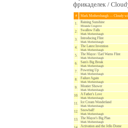
фрикаделек / Cloudy
#
Mark Mothersbaugh — Cloudy with
Raining Sunshine
1.
Miranda Cosgrove
Swallow Falls
2.
Mark Mothersbaugh
Introducing Flint
3.
Mark Mothersbaugh
The Latest Invention
4.
Mark Mothersbaugh
The Mayor / Earl Warns Flint
5.
Mark Mothersbaugh
Sam's Big Break
6.
Mark Mothersbaugh
Powering Up
7.
Mark Mothersbaugh
Failure Again
8.
Mark Mothersbaugh
Meatier Shower
9.
Mark Mothersbaugh
A Father's Love
10.
Mark Mothersbaugh
Ice Cream Wonderland
11.
Mark Mothersbaugh
Snowball!
12.
Mark Mothersbaugh
The Mayor's Big Plan
13.
Mark Mothersbaugh
Activation and the Jello Dome
14.