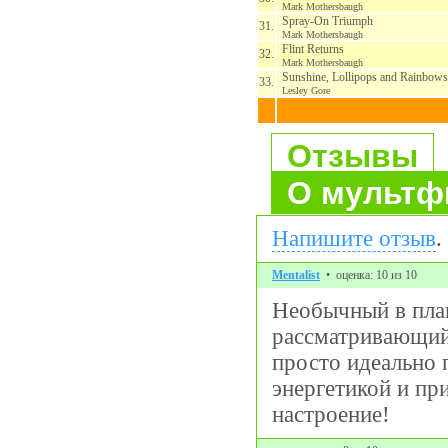
Mark Mothersbaugh
Spray-On Triumph
31.
Mark Mothersbaugh
Flint Returns
32.
Mark Mothersbaugh
Sunshine, Lollipops and Rainbows
33.
Lesley Gore
Отзывы
О мультф
Напишите отзыв
.
Mentalist
• оценка: 10 из 10
Необычный в план
рассматривающий 
просто идеально 
энергетикой и пр
настроение!