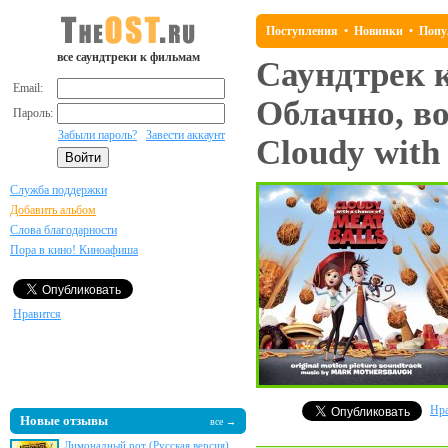
Поступления
•
Новинки
•
Попу
все саундтреки к фильмам
Саундтрек 
Email:
Облачно, в
Пароль:
Забыли пароль?
Завести аккаунт
Cloudy with
Служба поддержки
Добавить альбом
Слова благодарности
Пора в кино! Киноафиша
Нравится
Нра
Новые отзывы
все →
Лимонадный рот (Русская версия)