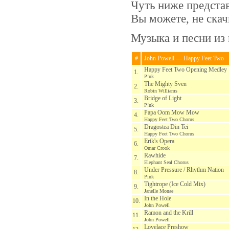
Чуть ниже представ
Вы можете, не ска
Музыка и песни из 
#
John Powell — Happy Feet Two
Happy Feet Two Opening Medley
1.
P!nk
The Mighty Sven
2.
Robin Williams
Bridge of Light
3.
P!nk
Papa Oom Mow Mow
4.
Happy Feet Two Chorus
Dragostea Din Tei
5.
Happy Feet Two Chorus
Erik's Opera
6.
Omar Crook
Rawhide
7.
Elephant Seal Chorus
Under Pressure / Rhythm Nation
8.
Pink
Tightrope (Ice Cold Mix)
9.
Janelle Monae
In the Hole
10.
John Powell
Ramon and the Krill
11.
John Powell
Lovelace Preshow