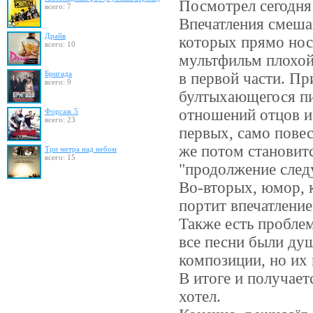
Посмотрел сегодня
всего: 7
Впечатления смеша
Драйв
которых прямо нос 
всего: 10
мультфильм плохой,
Бригада
в первой части. Пр
всего: 9
бултыхающегося пи
отношений отцов и 
Форсаж 5
всего: 23
первых, само повес
же потом становитс
Три метра над небом
всего: 15
"продолжение следу
Во-вторых, юмор, к
портит впечатление
Также есть пробле
все песни были душ
композиции, но их
В итоге и получает
хотел.