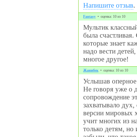
Напишите отзыв
.
Fantasy
• оценка: 10 из 10
Мультик классный
была счастливая. 
которые знает ка
надо вести детей,
многое другое!
Жанибек
• оценка: 10 из 10
Услышав оперное 
Не говоря уже о 
сопровождение э
захватывало дух, 
версии мировых х
учит многих из на
только детям, но
забыли, что тако