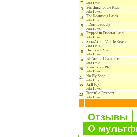
12.
John Powell
Searching for the Kids
13.
John Powell
The Doomberg Lands
14.
John Powell
I Don't Back Up
15.
John Powell
Trapped in Emperor Land
16.
John Powell
Skua Attack / Adelie Rescue
17.
John Powell
Dinner a la Sven
18.
John Powell
We Are the Champions
19.
John Powell
Snow Stops Play
20.
John Powell
No Fly Zone
21.
John Powell
Krill Joy
22.
John Powell
Tappin' to Freedom
23.
John Powell
Отзывы
О мультф