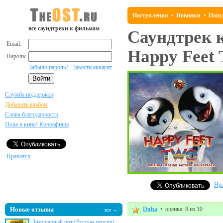
Поступления
•
Новинки
•
Попу
все саундтреки к фильмам
Саундтрек 
Email:
Happy Feet
Пароль:
Забыли пароль?
Завести аккаунт
Служба поддержки
Добавить альбом
Слова благодарности
Пора в кино! Киноафиша
Нравится
Нра
Новые отзывы
Duha
• оценка: 8 из 10
все →
Лимонадный рот (Русская версия)