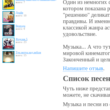
Один из немногих 
всего: 7
котором показана 
Драйв
"решению" деликат
всего: 10
правдивы. И именн
Бригада
классикой жанра ac
всего: 9
удовольствие.
Форсаж 5
всего: 23
Музыка... А что ту
мировой кинематог
Три метра над небом
всего: 15
Законченный и цел
Напишите отзыв
.
Список песе
Чуть ниже предста
можете, не скачив
Музыка и песни из 