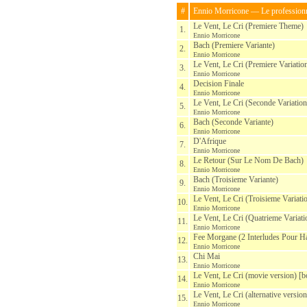
#
Ennio Morricone — Le profession
Le Vent, Le Cri (Premiere Theme)
1.
Ennio Morricone
Bach (Premiere Variante)
2.
Ennio Morricone
Le Vent, Le Cri (Premiere Variatio
3.
Ennio Morricone
Decision Finale
4.
Ennio Morricone
Le Vent, Le Cri (Seconde Variation
5.
Ennio Morricone
Bach (Seconde Variante)
6.
Ennio Morricone
D'Afrique
7.
Ennio Morricone
Le Retour (Sur Le Nom De Bach)
8.
Ennio Morricone
Bach (Troisieme Variante)
9.
Ennio Morricone
Le Vent, Le Cri (Troisieme Variati
10.
Ennio Morricone
Le Vent, Le Cri (Quatrieme Variati
11.
Ennio Morricone
Fee Morgane (2 Interludes Pour H
12.
Ennio Morricone
Chi Mai
13.
Ennio Morricone
Le Vent, Le Cri (movie version) [
14.
Ennio Morricone
Le Vent, Le Cri (alternative versio
15.
Ennio Morricone