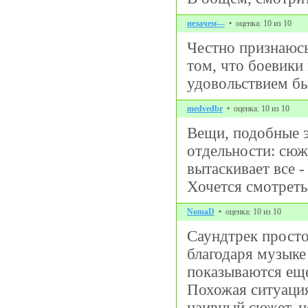
незачем---
• оценка: 10 из 10
Честно признаюсь
том, что боевики
удовольствием бы
medvedbr
• оценка: 10 из 10
Вещи, подобные э
отдельности: сюже
вытаскивает все -
Хочется смотреть 
NomaD
• оценка: 10 из 10
Саундтрек просто
благодаря музыке
показываются еще
Похожая ситуаци
наивный сюжет, н