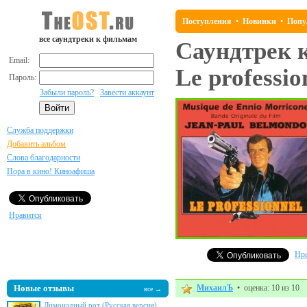
Поступления
•
Новинки
•
Попу
все саундтреки к фильмам
Саундтрек 
Email:
Le professio
Пароль:
Забыли пароль?
Завести аккаунт
Служба поддержки
Добавить альбом
Слова благодарности
Пора в кино! Киноафиша
Нравится
Нра
Новые отзывы
МихаилЪ
• оценка: 10 из 10
все →
Лимонадный рот (Русская версия)