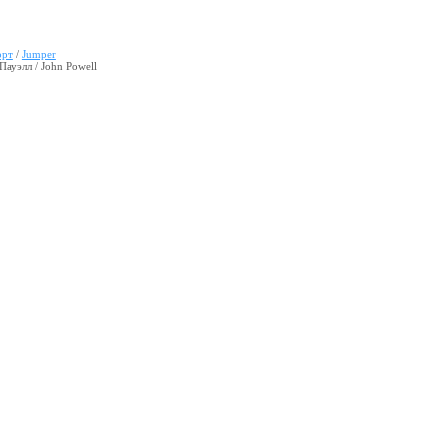
орт
/
Jumper
ауэлл / John Powell