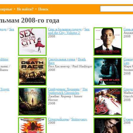
лярные
•
Не найти?
•
Поиск
ьмам 2008-го года
ороде
/
Sex
Секс в большом городе
/
Sex
Семь 
and the City: Volume 2
Анджел
2008
2008
edtime
Смертельная гонка
/
Death
Совок
Race
Lies
льямс /
Пол Хаслингер / Paul Haslinger
Марк 
lliams
2008
Streite
2008
/
Tropic
Спайдервик: Хроники
/
The
Спиди
Spiderwick Chronicles
Майкл
Джеймс Хорнер / James
Giacch
Horner
2008
2008
Стритрейсеры
/
Stritreysery
Сумер
2008
2008