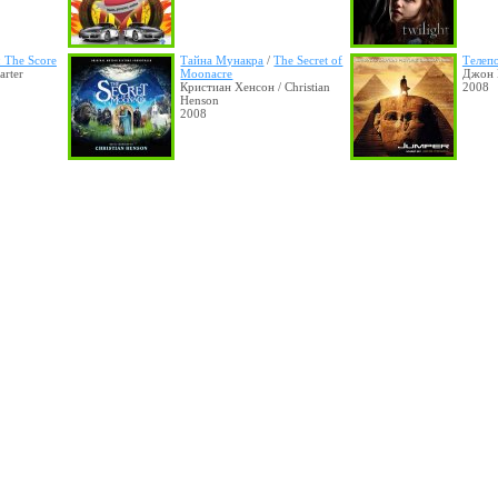
: The Score
Тайна Мунакра
/
The Secret of
Телеп
arter
Moonacre
Джон П
Кристиан Хенсон / Christian
2008
Henson
2008