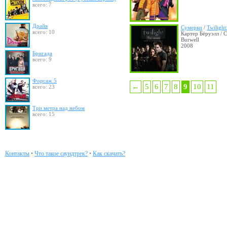
всего: 7
Драйв
Сумерки
/
Twilight
всего: 10
Картер Бёруэлл / C
Burwell
2008
Бригада
всего: 9
Форсаж 5
←
5
6
7
8
9
10
11
всего: 23
Три метра над небом
всего: 15
Контакты
•
Что такое саундтрек?
•
Как скачать?