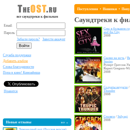
Поступления
•
Новинки
•
Попу
все саундтреки к фильмам
Саундтреки к фил
Email:
Секс в большом г
and the City
Пароль:
2008
Забыли пароль?
Завести аккаунт
Служба поддержки
Сказки на ночь
/
B
Добавить альбом
Stories
Руперт Грегсон-Уи
Слова благодарности
Rupert Gregson-Wi
2008
Пора в кино! Киноафиша
Солдаты неудачи
Thunder
Нравится
2008
Стиляги
/
Stilyagi
2008
Новые отзывы
все →
Лимонадный рот (Русская версия)