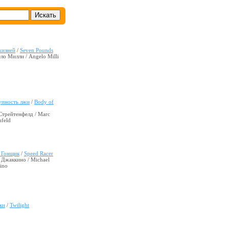
жизней
/
Seven Pounds
о Милли / Angelo Milli
упность лжи
/
Body of
Стрейтенфелд / Marc
nfeld
 Гонщик
/
Speed Racer
 Джаккино / Michael
ino
ки
/
Twilight