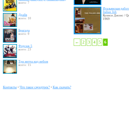
всего: 7
Итальянская работ
Italian Job
Драйв
Куинси Джонс / Qu
всего: 10
1969
Бригада
всего: 9
←
2
3
4
5
6
Форсаж 5
всего: 23
Три метра над небом
всего: 15
Контакты
•
Что такое саундтрек?
•
Как скачать?