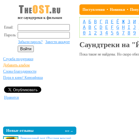
Поступления
•
Новинки
•
Попу
все саундтреки к фильмам
А
Б
В
Г
Д
Е
Ё
Ж
З
И
A
B
C
D
E
F
G
H
I
J
Email:
0
1
2
3
4
5
6
7
8
9
Пароль:
Забыли пароль?
Завести аккаунт
Саундтреки на "
Пока такие не найдены. Но скоро обяз
Служба поддержки
Добавить альбом
Слова благодарности
Пора в кино! Киноафиша
Нравится
Новые отзывы
все →
Лимонадный рот (Русская версия)