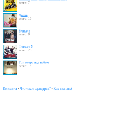
всего: 7
Драйв
всего: 10
Бригада
всего: 9
Форсаж 5
всего: 23
Три метра над небом
всего: 15
Контакты
•
Что такое саундтрек?
•
Как скачать?