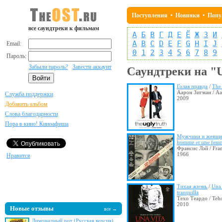
Поступления
•
Новинки
•
Попу
все саундтреки к фильмам
А
Б
В
Г
Д
Е
Ё
Ж
З
И
A
B
C
D
E
F
G
H
I
J
Email:
0
1
2
3
4
5
6
7
8
9
Пароль:
Забыли пароль?
Завести аккаунт
Саундтреки на "
Голая правда
/
The
Аарон Зигман / A
Служба поддержки
2009
Добавить альбом
Слова благодарности
Пора в кино! Киноафиша
Мужчина и женщи
homme et une fem
Франсис Лэй / Fran
1966
Нравится
Тихая жизнь
/
Una 
tranquilla
Техо Теардо / Teh
2010
Новые отзывы
все →
Лимонадный рот (Русская версия)