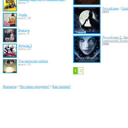
всего: 7
Другой мир
/
Unde
2003
Драйв
всего: 10
Бригада
всего: 9
Другой мир 2: Эв
Underworld: Evolu
2006
Форсаж 5
всего: 23
Три метра над небом
всего: 15
1
2
Контакты
•
Что такое саундтрек?
•
Как скачать?