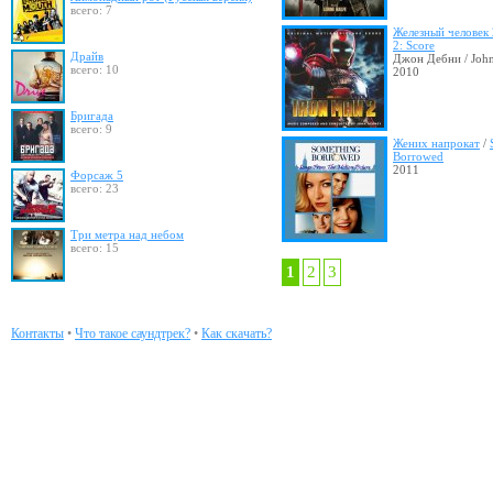
всего: 7
Железный человек 
2: Score
Драйв
Джон Дебни / Joh
всего: 10
2010
Бригада
всего: 9
Жених напрокат
/
Borrowed
2011
Форсаж 5
всего: 23
Три метра над небом
всего: 15
1
2
3
Контакты
•
Что такое саундтрек?
•
Как скачать?