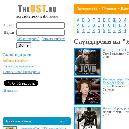
Поступления
•
Новинки
•
Попу
все саундтреки к фильмам
А
Б
В
Г
Д
Е
Ё
Ж
З
И
A
B
C
D
E
F
G
H
I
J
Email:
0
1
2
3
4
5
6
7
8
9
Пароль:
Забыли пароль?
Завести аккаунт
Саундтреки на 
Ж.К.В.Д.
/
JCVD
Гаст Вальтцинг / G
Служба поддержки
2008
Добавить альбом
Слова благодарности
Пора в кино! Киноафиша
Железная леди
/
Th
Expanded Score
Томас Ньюман / T
Newman
Нравится
2011
Железный рыцарь
Лорни Бэлфи / Lor
2011
Новые отзывы
все →
Лимонадный рот (Русская версия)