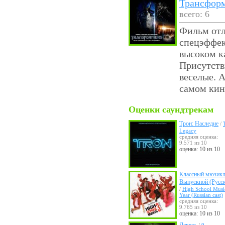
Трансфор
всего: 6
Фильм отл
спецэффек
высоком ка
Присутств
веселые. А
самом кин
Оценки саундтрекам
Трон: Наследие
/
Legacy
средняя оценка:
9.571 из 10
оценка: 10 из 10
Классный мюзикл
Выпускной (Русск
/
High School Music
Year (Russian cast)
средняя оценка:
9.765 из 10
оценка: 10 из 10