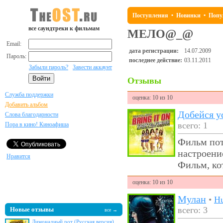
Поступления
•
Новинки
•
Попу
все саундтреки к фильмам
МЕЛО@_@
Email:
дата регистрации:
14.07.2009
Пароль:
последнее действие:
03.11.2011
Забыли пароль?
Завести аккаунт
Отзывы
Служба поддержки
оценка: 10 из 10
Добавить альбом
Добейся у
Слова благодарности
всего: 1
Пора в кино! Киноафиша
Фильм пот
настроение
Нравится
Фильм, ко
оценка: 10 из 10
Мулан
•
H
всего: 3
Новые отзывы
все →
Лимонадный рот (Русская версия)