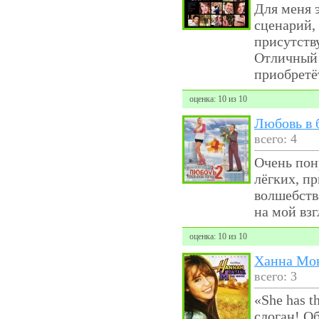
Для меня 
сценарий, 
присутству
Отличный 
приобретё
оценка: 10 из 10
Любовь в 
всего: 4
Очень пон
лёгких, пр
волшебств
на мой взг
оценка: 10 из 10
Ханна Мон
всего: 3
«She has th
слоган! О