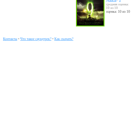
Девять
/
9
средняя оценка:
10 из 10
оценка: 10 из 10
Контакты
•
Что такое саундтрек?
•
Как скачать?