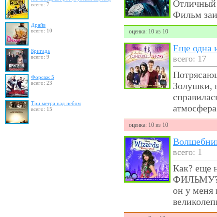
Отличный 
всего: 7
Фильм заи
Драйв
всего: 10
оценка: 10 из 10
Еще одна 
Бригада
всего: 9
всего: 17
Потрясающ
Форсаж 5
всего: 23
Золушки, 
справилас
Три метра над небом
атмосфера
всего: 15
оценка: 10 из 10
Волшебник
всего: 1
Как? еще
ФИЛЬМУ?!
он у меня 
великолеп