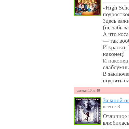
«High Sch
подростко
Здесь заж
(не забыва
А что коса
— так воо
И краски. 
наконец!
И наконец
слабоумных
В заключе
поднять н
оценка: 10 из 10
За мной п
всего: 3
Отличное 
влюбилась