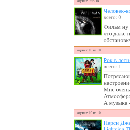
оценка: 9 из 10
Человек-в
всего: 0
Фильм ну 
что даже 
обстановк
оценка: 10 из 10
Рок в летн
всего: 1
Потрясающ
настроени
Мне очень
Атмосфера
А музыка 
оценка: 10 из 10
Перси Дже
Lightning T