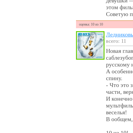
девушки —
этом фил
Советую п
оценка: 10 из 10
Ледниковы
всего: 11
Новая гла
саблезубо
русскому 
А особенн
спину.
- Что это
части, вер
И конечно
мультфиль
веселья!
В ообщем,
10 из 10!